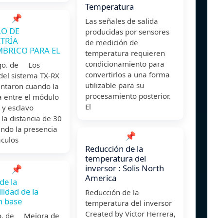
Temperatura
📌
Las señales de salida
O DE
producidas por sensores
TRÍA
de medición de
BRICO PARA EL
temperatura requieren
condicionamiento para
go. de Los
convertirlos a una forma
del sistema TX-RX
utilizable para su
entaron cuando la
procesamiento posterior.
a entre el módulo
El
 y esclavo
la distancia de 30
ndo la presencia
📌
áculos
Reducción de la
temperatura del
inversor : Solis North
📌
America
de la
lidad de la
Reducción de la
n base
temperatura del inversor
Created by Victor Herrera,
o. de Mejora de