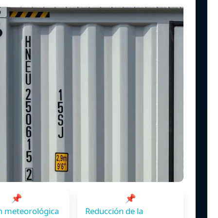
📌
📌
n meteorológica
Reducción de la