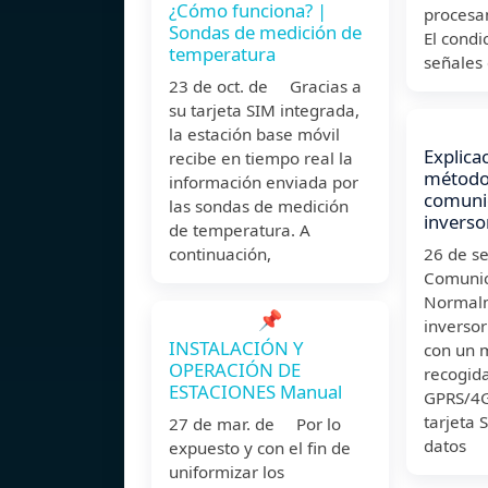
¿Cómo funciona? |
procesam
Sondas de medición de
El cond
temperatura
señales 
23 de oct. de Gracias a
su tarjeta SIM integrada,
la estación base móvil
Explica
recibe en tiempo real la
método
información enviada por
comunic
las sondas de medición
inverso
de temperatura. A
continuación,
26 de 
Comunic
Normalm
📌
inverso
INSTALACIÓN Y
con un 
OPERACIÓN DE
recogid
ESTACIONES Manual
GPRS/4G.
tarjeta 
27 de mar. de Por lo
datos
expuesto y con el fin de
uniformizar los