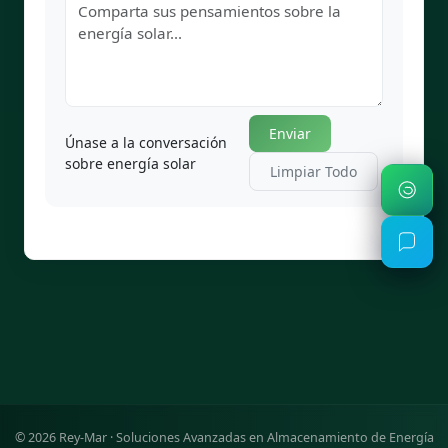
Enviar
Únase a la conversación
sobre energía solar
Limpiar Todo
©
2026
Rey-Mar · Soluciones Avanzadas en Almacenamiento de Energía