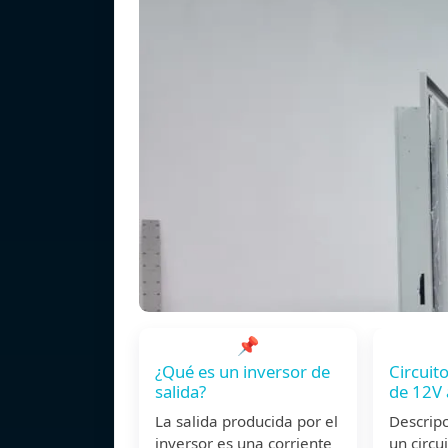
📌
¿Qué es un inversor de
Circuito
salida?
de 12V
La salida producida por el
Descrip
inversor es una corriente
un circui