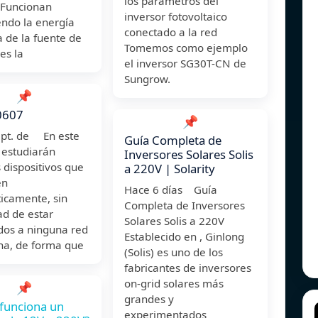
los parámetros del
 Funcionan
inversor fotovoltaico
endo la energía
conectado a la red
 de la fuente de
Tomemos como ejemplo
es la
el inversor SG30T-CN de
Sungrow.
📌
0607
📌
ept. de En este
Guía Completa de
 estudiarán
Inversores Solares Solis
 dispositivos que
a 220V | Solarity
en
Hace 6 días Guía
icamente, sin
Completa de Inversores
ad de estar
Solares Solis a 220V
dos a ninguna red
Establecido en , Ginlong
na, de forma que
(Solis) es uno de los
fabricantes de inversores
on-grid solares más
📌
grandes y
funciona un
experimentados