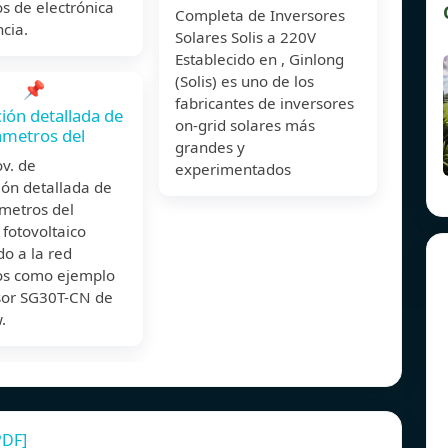
s de electrónica
Completa de Inversores
cia.
Solares Solis a 220V
Establecido en , Ginlong
(Solis) es uno de los
📌
fabricantes de inversores
ción detallada de
on-grid solares más
ámetros del
grandes y
nov. de
experimentados
ión detallada de
ámetros del
 fotovoltaico
o a la red
s como ejemplo
rsor SG30T-CN de
.
PDF]