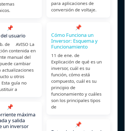
para aplicaciones de
istemas
conversión de voltaje.
aicos.
📌
📌
Cómo Funciona un
del usuario
Inversor: Esquema y
eb. de AVISO La
Funcionamiento
ción contenida en
11 de ene. de
ente manual del
Explicación de qué es un
 puede cambiar
inversor, cuál es su
 actualizaciones
función, cómo está
ucto u otros
compuesto, cuál es su
 Esta guía no
principio de
stituir a
funcionamiento y cuáles
son los principales tipos
📌
de
orriente máxima
ada y salida
📌
e un inversor