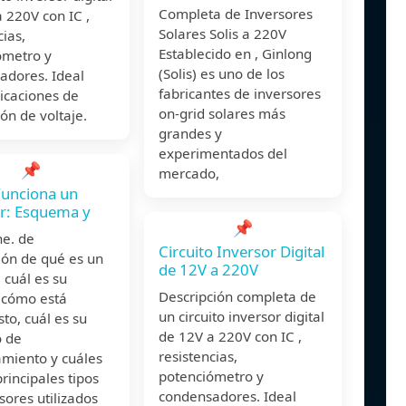
Completa de Inversores
 220V con IC ,
Solares Solis a 220V
cias,
Establecido en , Ginlong
ómetro y
(Solis) es uno de los
adores. Ideal
fabricantes de inversores
icaciones de
on-grid solares más
ón de voltaje.
grandes y
experimentados del
📌
mercado,
unciona un
r: Esquema y
📌
ene. de
Circuito Inversor Digital
ión de qué es un
de 12V a 220V
, cuál es su
Descripción completa de
, cómo está
un circuito inversor digital
to, cuál es su
de 12V a 220V con IC ,
o de
resistencias,
amiento y cuáles
potenciómetro y
principales tipos
condensadores. Ideal
sores utilizados