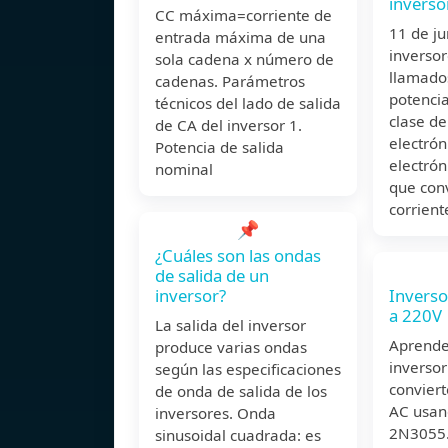
inverso
CC máxima=corriente de
11 de j
entrada máxima de una
inversor
sola cadena x número de
llamado
cadenas. Parámetros
potencia
técnicos del lado de salida
clase de
de CA del inversor 1.
electrón
Potencia de salida
electrón
nominal
que conv
corrient
📌
¿Cuáles son las ondas
de salida de un
inversor?
Inverso
a 220V
La salida del inversor
Aprende 
produce varias ondas
inversor
según las especificaciones
convier
de onda de salida de los
AC usan
inversores. Onda
2N3055.
sinusoidal cuadrada: es