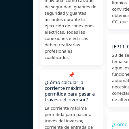
individual como calzado
limpios.
de seguridad, guantes de
convirti
seguridad y guantes
obtenida
aislantes durante la
CC, que 
ejecución de conexiones
eléctricas. Todas las
conexiones eléctricas
deben realizarlas
IEP11_
profesionales
23 de s
cualificados.
tema se
aquellos
📌
funcion
automát
¿Cómo calcular la
necesid
corriente máxima
conecta
permitida para pasar a
través del inversor?
de alter
La corriente máxima
permitida para pasar a
través del inversor,
¿Cómo 
corriente de entrada de