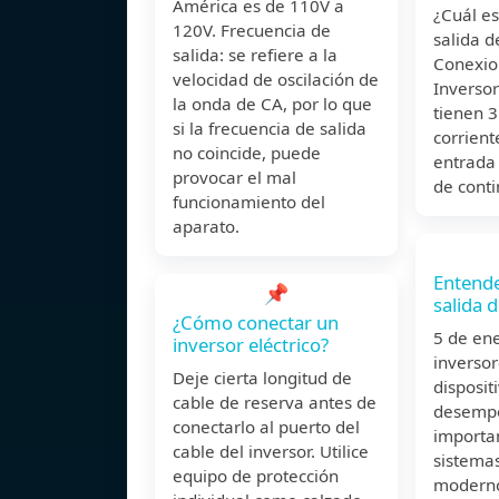
América es de 110V a
¿Cuál es
120V. Frecuencia de
salida d
salida: se refiere a la
Conexio
velocidad de oscilación de
Inversor
la onda de CA, por lo que
tienen 3
si la frecuencia de salida
corrient
no coincide, puede
entrada 
provocar el mal
de conti
funcionamiento del
aparato.
Entende
📌
salida d
¿Cómo conectar un
5 de en
inversor eléctrico?
inversor
Deje cierta longitud de
disposit
cable de reserva antes de
desempe
conectarlo al puerto del
importan
cable del inversor. Utilice
sistemas
equipo de protección
moderno