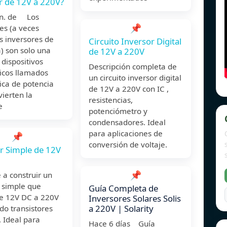
r de 12V a 220V?
un. de Los
📌
es (a veces
s inversores de
Circuito Inversor Digital
) son solo una
de 12V a 220V
 dispositivos
Descripción completa de
icos llamados
un circuito inversor digital
ica de potencia
de 12V a 220V con IC ,
ierten la
resistencias,
e
potenciómetro y
condensadores. Ideal
para aplicaciones de
📌
conversión de voltaje.
r Simple de 12V
📌
a construir un
 simple que
Guía Completa de
te 12V DC a 220V
Inversores Solares Solis
a 220V | Solarity
do transistores
 Ideal para
Hace 6 días Guía