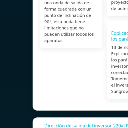
proyecto
una onda de salida de
de poten
forma cuadrada con un
punto de inclinación de
90°, esta onda tiene
limitaciones que no
Explica
pueden utilizar todos los
los par
aparatos.
13 de 
Explicac
los par
inversor
conectad
Tomemo
el inve
Sungrow
Dirección de salida del inversor 220v [