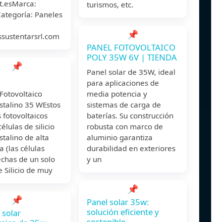
t.esMarca:
turismos, etc.
ategoría: Paneles
📌
ssustentarsrl.com
PANEL FOTOVOLTAICO
POLY 35W 6V | TIENDA
📌
Panel solar de 35W, ideal
para aplicaciones de
Fotovoltaico
media potencia y
stalino 35 WEstos
sistemas de carga de
 fotovoltaicos
baterías. Su construcción
células de silicio
robusta con marco de
talino de alta
aluminio garantiza
a (las células
durabilidad en exteriores
echas de un solo
y un
de Silicio de muy
📌
📌
Panel solar 35w:
solución eficiente y
solar
sostenible