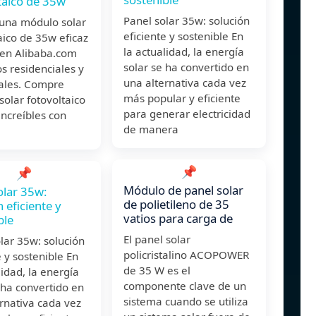
taico de 35w
Panel solar 35w: solución
una módulo solar
eficiente y sostenible En
aico de 35w eficaz
la actualidad, la energía
 en Alibaba.com
solar se ha convertido en
s residenciales y
una alternativa cada vez
ales. Compre
más popular y eficiente
olar fotovoltaico
para generar electricidad
ncreíbles con
de manera
📌
📌
Módulo de panel solar
olar 35w:
de polietileno de 35
 eficiente y
vatios para carga de
ble
El panel solar
lar 35w: solución
policristalino ACOPOWER
e y sostenible En
de 35 W es el
lidad, la energía
componente clave de un
 ha convertido en
sistema cuando se utiliza
rnativa cada vez