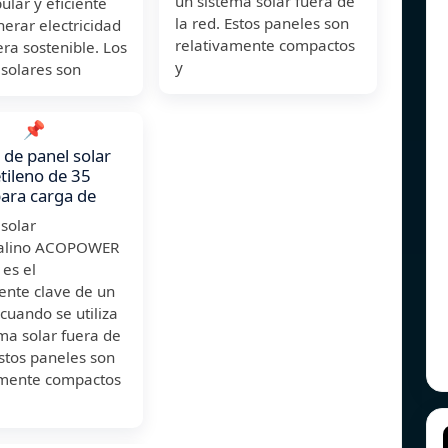
un sistema solar fuera de
lar y eficiente
la red. Estos paneles son
erar electricidad
relativamente compactos
ra sostenible. Los
y
solares son
📌
de panel solar
etileno de 35
para carga de
 solar
stalino ACOPOWER
es el
nte clave de un
cuando se utiliza
ma solar fuera de
Estos paneles son
amente compactos