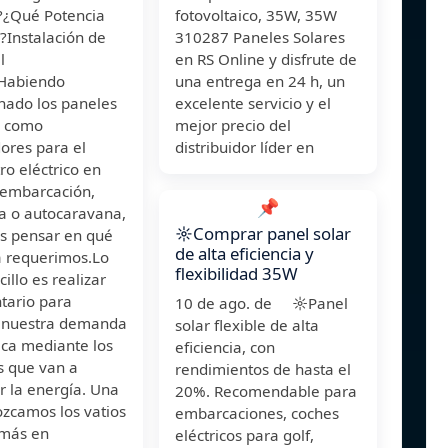
e?¿Qué Potencia
fotovoltaico, 35W, 35W
?Instalación de
310287 Paneles Solares
l
en RS Online y disfrute de
eHabiendo
una entrega en 24 h, un
nado los paneles
excelente servicio y el
s como
mejor precio del
ores para el
distribuidor líder en
ro eléctrico en
 embarcación,
📌
a o autocaravana,
☼Comprar panel solar
 pensar en qué
de alta eficiencia y
a requerimos.Lo
flexibilidad 35W
illo es realizar
tario para
10 de ago. de ☼Panel
 nuestra demanda
solar flexible de alta
ica mediante los
eficiencia, con
s que van a
rendimientos de hasta el
r la energía. Una
20%. Recomendable para
ozcamos los vatios
embarcaciones, coches
 más en
eléctricos para golf,