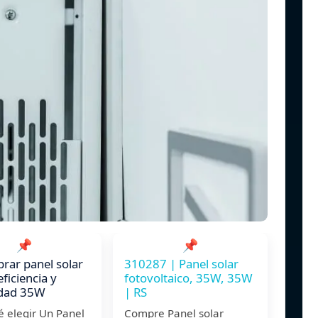
📌
📌
ar panel solar
310287 | Panel solar
eficiencia y
fotovoltaico, 35W, 35W
lidad 35W
| RS
é elegir Un Panel
Compre Panel solar