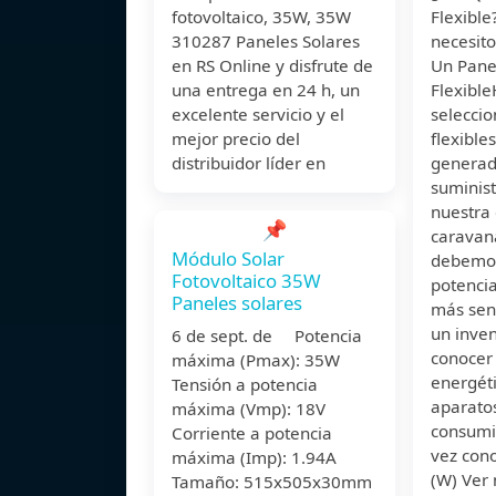
fotovoltaico, 35W, 35W
Flexibl
310287 Paneles Solares
necesito
en RS Online y disfrute de
Un Pane
una entrega en 24 h, un
Flexibl
excelente servicio y el
seleccio
mejor precio del
flexible
distribuidor líder en
generad
suminist
nuestra
📌
caravan
Módulo Solar
debemos
Fotovoltaico 35W
potenci
Paneles solares
más senc
un inven
6 de sept. de Potencia
conocer
máxima (Pmax): 35W
energét
Tensión a potencia
aparato
máxima (Vmp): 18V
consumi
Corriente a potencia
vez con
máxima (Imp): 1.94A
(W) Ver
Tamaño: 515x505x30mm