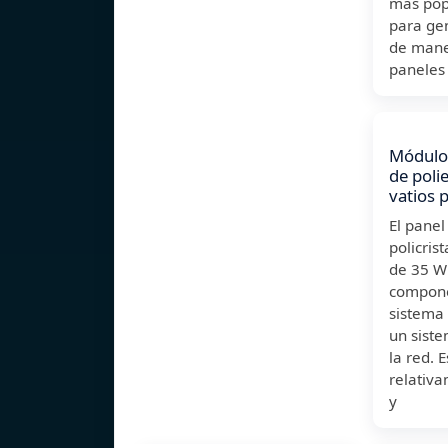
más popu
para gen
de mane
paneles 
Módulo 
de poli
vatios 
El panel
policri
de 35 W 
compone
sistema 
un siste
la red. 
relativ
y