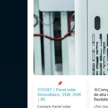
📌
310287 | Panel solar
☼Compr
fotovoltaico, 35W, 35W
de alta 
| RS
flexibi
Compre Panel solar
¿Por Qu