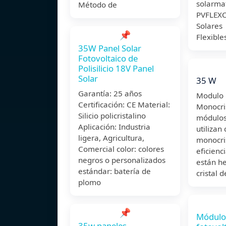
solarma
Método de
PVFLEXC
Solares
📌
Flexible
35W Panel Solar
Fotovoltaico de
Polisilicio 18V Panel
Solar
35 W
Garantía: 25 años
Modulo 
Certificación: CE Material:
Monocri
Silicio policristalino
módulos
Aplicación: Industria
utilizan 
ligera, Agricultura,
monocris
Comercial color: colores
eficienci
negros o personalizados
están h
estándar: batería de
cristal 
plomo
📌
Módulo 
35w paneles