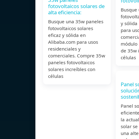
fotovol
fotovoltaicos solares de
Busque 
alta eficiencia:
fotovolt
Busque una 35w paneles
y sólida
fotovoltaicos solares
para uso
eficaz y sólida en
comerci
Alibaba.com para usos
módulo s
residenciales y
de 35w i
comerciales. Compre 35w
células
paneles fotovoltaicos
solares increíbles con
células
Panel s
solución
sosteni
Panel so
eficient
la actua
solar se
una alte