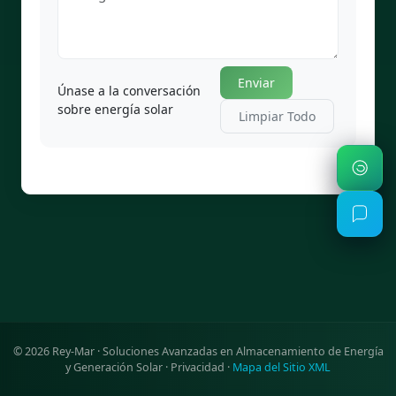
Enviar
Únase a la conversación
sobre energía solar
Limpiar Todo
©
2026
Rey-Mar · Soluciones Avanzadas en Almacenamiento de Energía
y Generación Solar ·
Privacidad
·
Mapa del Sitio XML