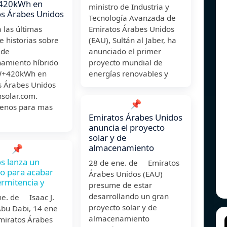
420kWh en
ministro de Industria y
s Árabes Unidos
Tecnología Avanzada de
 las últimas
Emiratos Árabes Unidos
 e historias sobre
(EAU), Sultán al Jaber, ha
 de
anunciado el primer
amiento híbrido
proyecto mundial de
W+420kWh en
energías renovables y
s Árabes Unidos
nsolar.com.
📌
tenos para mas
Emiratos Árabes Unidos
!
anuncia el proyecto
solar y de
almacenamiento
📌
s lanza un
28 de ene. de Emiratos
o para acabar
Árabes Unidos (EAU)
ermitencia y
presume de estar
desarrollando un gran
ne. de Isaac J.
proyecto solar y de
Abu Dabi, 14 ene
almacenamiento
Emiratos Árabes