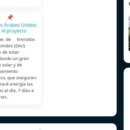
📌
s Árabes Unidos
 el proyecto
ne. de Emiratos
Unidos (EAU)
 de estar
llando un gran
 solar y de
namiento
ico, que aseguran:
rará energía las
s al día, 7 días a
na».