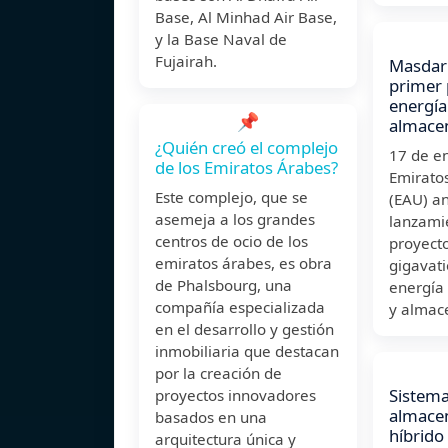
Base, Al Minhad Air Base,
y la Base Naval de
Fujairah.
Masdar 
primer 
energía
📌
almace
¿Quién creó el complejo
17 de e
de los Emiratos Árabes?
Emirato
Este complejo, que se
(EAU) a
asemeja a los grandes
lanzami
centros de ocio de los
proyecto
emiratos árabes, es obra
gigavati
de Phalsbourg, una
energía 
compañía especializada
y almac
en el desarrollo y gestión
inmobiliaria que destacan
por la creación de
Sistema
proyectos innovadores
almace
basados en una
híbrido
arquitectura única y