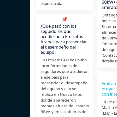
60kW+
espectacular.
Emirato
Obtenga
📌
noticias
¿Qué pasó con los
Sistema
seguidores que
almacen
acudieron a Emiratos
de 60k
Árabes para presenciar
Emirato
el desempeño del
de higo
equipo?
¡Contac
En Emiratos Árabes hubo
detalles
inconformidades de
seguidores que acudieron
a ese país para
presenciar el desempeño
Emirato
proyect
del equipo y ello se
con int
replicó en Nuevo León,
donde aparecieron
14 de e
mantas afuera del estadio
Martín 
BBVA y en las afueras de
(EFE).- 