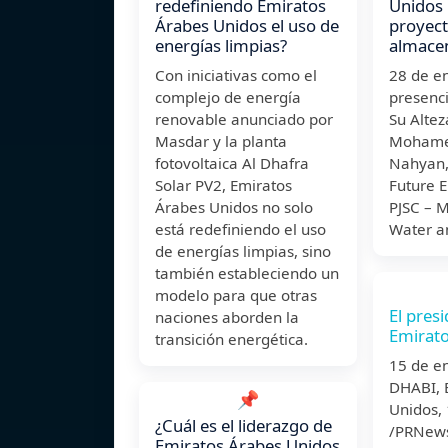
redefiniendo Emiratos
Unidos 
Árabes Unidos el uso de
proyect
energías limpias?
almace
Con iniciativas como el
28 de e
complejo de energía
presenci
renovable anunciado por
Su Altez
Masdar y la planta
Mohamed
fotovoltaica Al Dhafra
Nahyan,
Solar PV2, Emiratos
Future 
Árabes Unidos no solo
PJSC – 
está redefiniendo el uso
Water an
de energías limpias, sino
también estableciendo un
modelo para que otras
El pres
naciones aborden la
Emirato
transición energética.
15 de 
DHABI, 
📌
Unidos,
¿Cuál es el liderazgo de
/PRNews
Emiratos Árabes Unidos