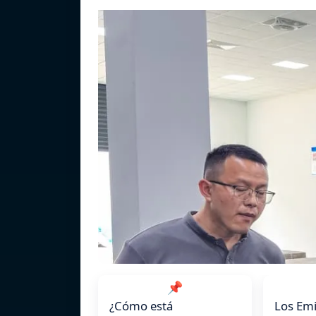
📌
¿Cómo está
Los Emi