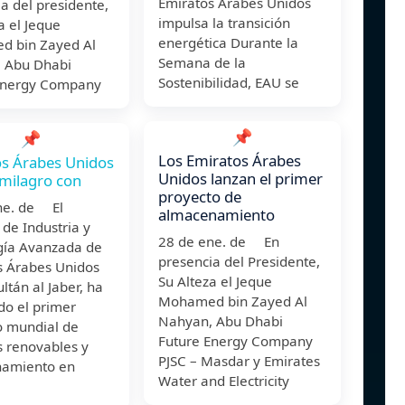
Emiratos Árabes Unidos
a del presidente,
impulsa la transición
a el Jeque
energética Durante la
 bin Zayed Al
Semana de la
 Abu Dhabi
Sostenibilidad, EAU se
Energy Company
📌
📌
Los Emiratos Árabes
s Árabes Unidos
Unidos lanzan el primer
 milagro con
proyecto de
ne. de El
almacenamiento
 de Industria y
28 de ene. de En
gía Avanzada de
presencia del Presidente,
s Árabes Unidos
Su Alteza el Jeque
ultán al Jaber, ha
Mohamed bin Zayed Al
do el primer
Nahyan, Abu Dhabi
o mundial de
Future Energy Company
s renovables y
PJSC – Masdar y Emirates
amiento en
Water and Electricity