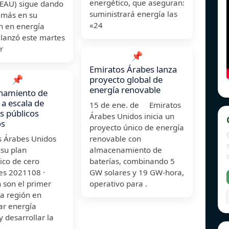
energético, que aseguran:
(EAU) sigue dando
suministrará energía las
 más en su
«24
n en energía
 lanzó este martes
r
📌
Emiratos Árabes lanza
📌
proyecto global de
energía renovable
namiento de
 a escala de
15 de ene. de Emiratos
os públicos
Árabes Unidos inicia un
os
proyecto único de energía
s Árabes Unidos
renovable con
 su plan
almacenamiento de
ico de cero
baterías, combinando 5
es 2021108 ·
GW solares y 19 GW-hora,
 son el primer
operativo para .
la región en
ar energía
y desarrollar la