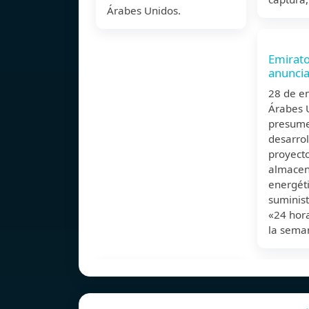
Árabes Unidos.
Emirato
anuncia
28 de e
Árabes 
presume
desarro
proyecto
almace
energét
suminist
«24 hora
la sema