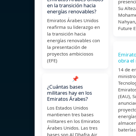
presenci
en la transición hacia
Su Altez
energías renovables?
Mohamed
Emiratos Árabes Unidos
Nahyan,
reafirma su liderazgo en
Future 
la transición hacia
energías renovables con
la presentación de
proyectos ambiciosos
Emirato
obra el
(EFE)
14 de e
ministro
📌
Tecnolo
¿Cuántas bases
Emirato
militares hay en los
(EAU), S
Emiratos Árabes?
anuncia
Los Estados Unidos
proyect
mantienen tres bases
energía
militares en los Emiratos
almacen
Árabes Unidos. Las tres
baterías
bases son Al Dhafra Air