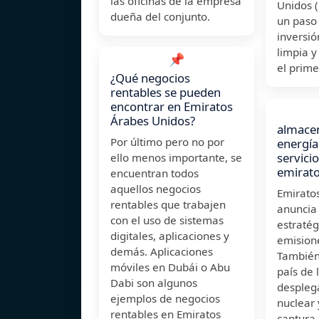
las oficinas de la empresa
Unidos 
dueña del conjunto.
un paso
inversió
limpia y
📌
el prime
¿Qué negocios
rentables se pueden
encontrar en Emiratos
Árabes Unidos?
almace
Por último pero no por
energía
servici
ello menos importante, se
emirat
encuentran todos
aquellos negocios
Emirato
rentables que trabajen
anuncia
con el uso de sistemas
estratég
digitales, aplicaciones y
emision
demás. Aplicaciones
También
móviles en Dubái o Abu
país de 
Dabi son algunos
despleg
ejemplos de negocios
nuclear 
rentables en Emiratos
captura,