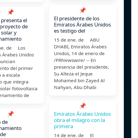
📌
📌
El presidente de los
presenta el
Emiratos Árabes Unidos
proyecto de
es testigo del
 solar y
namiento
15 de ene. de ABU
DHABI, Emiratos Árabes
ne. de Los
Unidos, 14 de enero de
s Árabes Unidos
/PRNewswire/ -- En
nuncian
presencia del presidente,
ento del primer
Su Alteza el Jeque
 a escala
Mohamed bin Zayed Al
o que integra
Nahyan, Abu Dhabi
solar fotovoltaica
enamiento de
📌
📌
Emiratos Árabes Unidos
obra el milagro con la
 de
primera
namiento
 de
14 de ene. de El