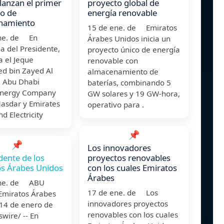
lanzan el primer
proyecto global de
o de
energía renovable
namiento
15 de ene. de Emiratos
ne. de En
Árabes Unidos inicia un
a del Presidente,
proyecto único de energía
a el Jeque
renovable con
 bin Zayed Al
almacenamiento de
 Abu Dhabi
baterías, combinando 5
Energy Company
GW solares y 19 GW-hora,
Masdar y Emirates
operativo para .
d Electricity
📌
📌
Los innovadores
idente de los
proyectos renovables
s Árabes Unidos
con los cuales Emiratos
Árabes
ene. de ABU
17 de ene. de Los
Emiratos Árabes
innovadores proyectos
 14 de enero de
renovables con los cuales
wire/ -- En