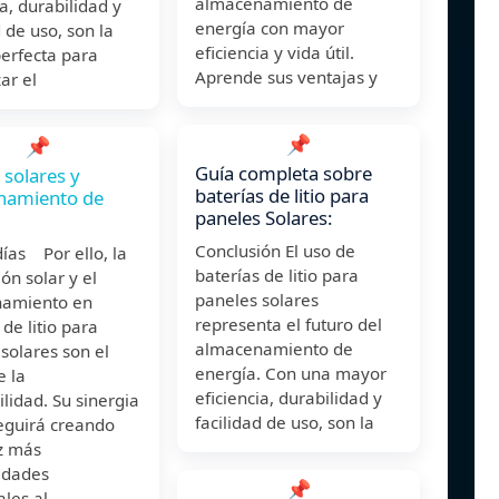
almacenamiento de
ia, durabilidad y
energía con mayor
d de uso, son la
eficiencia y vida útil.
erfecta para
Aprende sus ventajas y
ar el
📌
📌
Guía completa sobre
 solares y
baterías de litio para
namiento de
paneles Solares:
Conclusión El uso de
ías Por ello, la
baterías de litio para
ón solar y el
paneles solares
amiento en
representa el futuro del
 de litio para
almacenamiento de
solares son el
energía. Con una mayor
e la
eficiencia, durabilidad y
ilidad. Su sinergia
facilidad de uso, son la
eguirá creando
z más
idades
📌
les al