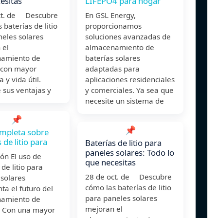
esitas
LIFEPO4 para hogar
ct. de Descubre
En GSL Energy,
 baterías de litio
proporcionamos
neles solares
soluciones avanzadas de
 el
almacenamiento de
amiento de
baterías solares
 con mayor
adaptadas para
a y vida útil.
aplicaciones residenciales
 sus ventajas y
y comerciales. Ya sea que
necesite un sistema de
📌
📌
mpleta sobre
 de litio para
Baterías de litio para
paneles solares: Todo lo
ón El uso de
que necesitas
 de litio para
28 de oct. de Descubre
 solares
cómo las baterías de litio
ta el futuro del
para paneles solares
amiento de
mejoran el
. Con una mayor