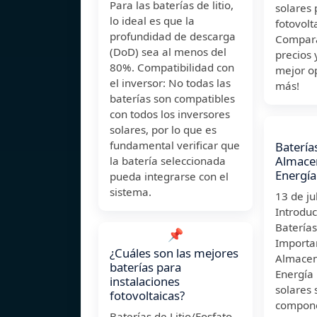
Para las baterías de litio,
solares 
lo ideal es que la
fotovolt
profundidad de descarga
Compara
(DoD) sea al menos del
precios 
80%. Compatibilidad con
mejor op
el inversor: No todas las
más!
baterías son compatibles
con todos los inversores
solares, por lo que es
fundamental verificar que
Batería
Almace
la batería seleccionada
Energía
pueda integrarse con el
sistema.
13 de j
Introduc
Baterías
📌
Importan
¿Cuáles son las mejores
Almacen
baterías para
Energía 
instalaciones
solares 
fotovoltaicas?
compone
Baterías de Litio/Fosfato