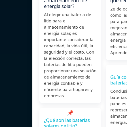
almacenamiento de
que nec
energía solar?
28 de o
Al elegir una batería de
cómo las
litio para el
para pa
almacenamiento de
mejoran
energía solar, es
almacen
importante considerar la
energía
capacidad, la vida útil, la
eficienci
seguridad y el costo. Con
Aprende
la elección correcta, las
baterías de litio pueden
proporcionar una solución
Guía co
de almacenamiento de
baterías
energía confiable y
eficiente para hogares y
Conclusi
empresas.
baterías
paneles
represen
📌
almacen
¿Qué son las baterías
energía
solares de litio?