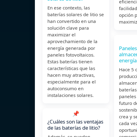
eficienc
En ese contexto, las
facilida
baterías solares de litio se
opción p
han convertido en una
maximiz
solución clave para
maximizar el
aprovechamiento de la
Paneles
energía generada por
almace
paneles fotovoltaicos.
energía
Estas baterías tienen
características que las
Hace 5 d
hacen muy atractivas,
producci
especialmente para el
almacen
autoconsumo en
baterías
instalaciones solares.
paneles 
futuro d
sostenib
📌
crea y s
¿Cuáles son las ventajas
cada ve
de las baterías de litio?
oportun
Además, se pueden
comercia