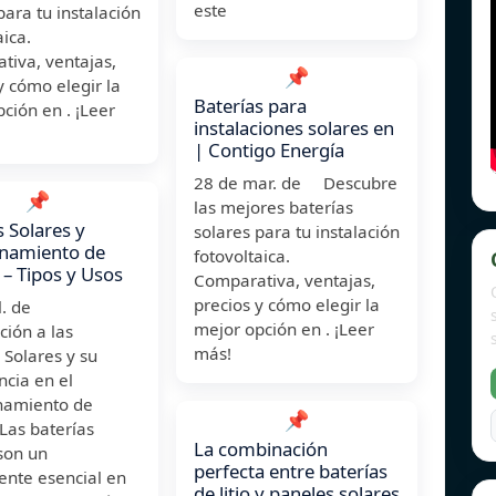
este
para tu instalación
aica.
tiva, ventajas,
📌
y cómo elegir la
Baterías para
ción en . ¡Leer
instalaciones solares en
| Contigo Energía
28 de mar. de Descubre
📌
las mejores baterías
s Solares y
solares para tu instalación
namiento de
fotovoltaica.
 – Tipos y Usos
Comparativa, ventajas,
precios y cómo elegir la
ul. de
mejor opción en . ¡Leer
ción a las
más!
 Solares y su
cia en el
amiento de
📌
Las baterías
La combinación
son un
perfecta entre baterías
nte esencial en
de litio y paneles solares