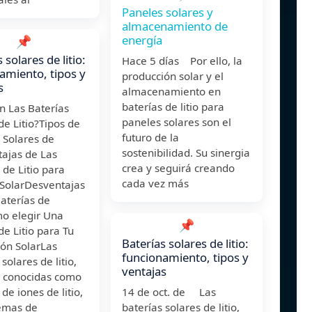
Paneles solares y
almacenamiento de
energía
📌
 solares de litio:
Hace 5 días Por ello, la
amiento, tipos y
producción solar y el
s
almacenamiento en
baterías de litio para
n Las Baterías
paneles solares son el
de Litio?Tipos de
futuro de la
 Solares de
sostenibilidad. Su sinergia
tajas de Las
crea y seguirá creando
 de Litio para
cada vez más
 SolarDesventajas
aterías de
mo elegir Una
📌
de Litio para Tu
Baterías solares de litio:
ión SolarLas
funcionamiento, tipos y
solares de litio,
ventajas
 conocidas como
 de iones de litio,
14 de oct. de Las
temas de
baterías solares de litio,