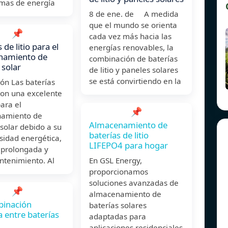
emas de energía
8 de ene. de A medida
que el mundo se orienta
📌
cada vez más hacia las
 de litio para el
energías renovables, la
namiento de
combinación de baterías
 solar
de litio y paneles solares
se está convirtiendo en la
ón Las baterías
 son una excelente
ara el
📌
amiento de
Almacenamiento de
solar debido a su
baterías de litio
sidad energética,
LIFEPO4 para hogar
l prolongada y
ntenimiento. Al
En GSL Energy,
proporcionamos
soluciones avanzadas de
📌
almacenamiento de
binación
baterías solares
a entre baterías
adaptadas para
aplicaciones residenciales