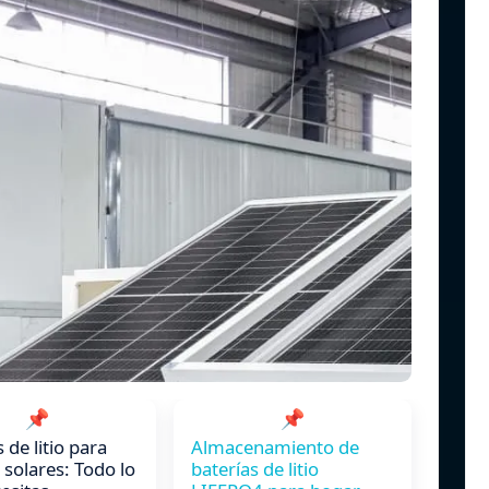
📌
📌
 de litio para
Almacenamiento de
 solares: Todo lo
baterías de litio