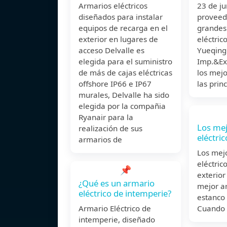
Armarios eléctricos
23 de 
diseñados para instalar
proveed
equipos de recarga en el
grandes
exterior en lugares de
eléctric
acceso Delvalle es
Yueqing
elegida para el suministro
Imp.&Exp
de más de cajas eléctricas
los mej
offshore IP66 e IP67
las prin
murales, Delvalle ha sido
elegida por la compañia
Ryanair para la
Los mej
realización de sus
eléctri
armarios de
Los mej
eléctric
📌
exterior
¿Qué es un armario
mejor ar
eléctrico de intemperie?
estanco 
Armario Eléctrico de
Cuando 
intemperie, diseñado