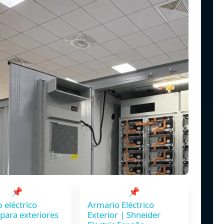
📌
📌
 eléctrico
Armario Eléctrico
para exteriores
Exterior | Shneider