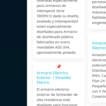
diseñado especialmente
persona
para Armarios de
diseñado
intemperie Serie
máxima 
TRÓPICO dado su diseño,
fiabilid
acabado y estanqueidad
exigente
están especialmente
diseñados para Armario
de alumbrado público
fabricados en acero
Amazon
inoxidable AISI 304,
Electri
opcionalmente pintado.
Amazon.
electric
exterio
📌
Distribu
Armario Eléctrico
IP65, Ca
Exterior | Shneider
Filas 24
Electric
Pequeña 
El armario eléctrico
con 5 Te
exterior de Schneider de
Conecto
alta resistencia está
diseñado para funcionar