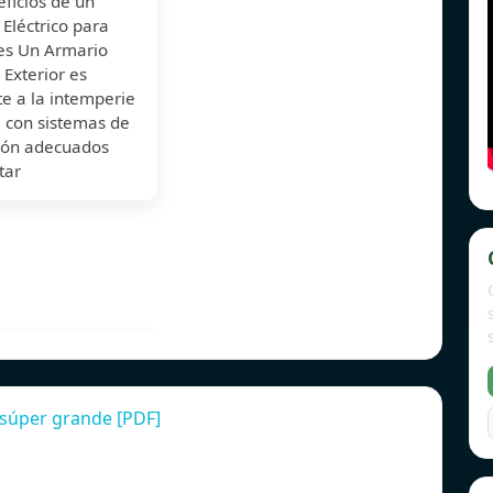
ficios de un
Eléctrico para
res Un Armario
o Exterior es
te a la intemperie
 con sistemas de
ción adecuados
tar
s súper grande [PDF]