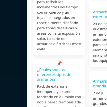
para resistir las
inclemencias del tiempo
Armario
con un cuerpo y un
exterio
tejadillo integrados en
Especialmente diseñado
24 de o
para zonas desérticas o
nuestra
áreas con alta exposición
armarios
solar. La serie de
exterior
armarios eléctricos Desert
para sop
evita
element
una pro
los equi
📌
¿Cuáles son los
diferentes tipos de
armarios?
Armario
grande
Rack de exterior e
intemperie y exterior
7 de ju
fabricado en aluminio con
armarios
doble pared termoaislada
grandes