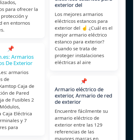
lizados,
exterior del
s para ofrecer la
Los mejores armarios
protección y
eléctricos estancos para
ad en entornos
exterior del ☝️ ¿Cuál es el
s.
mejor armario eléctrico
estanco para exterior?
📌
Cuando se trata de
proteger instalaciones
.es: Armarios
eléctricas al aire
cos De Exterior
es: armarios
os de
📌
rKamtop Caja de
Armario eléctrico de
ción de Pared
exterior, Armario de red
ja de Fusibles 2
de exterior
 Módulos,
Encuentre fácilmente su
Caja Eléctrica
armario eléctrico de
rminales y 7
exterior entre las 129
res para
referencias de las
mayores marcas en