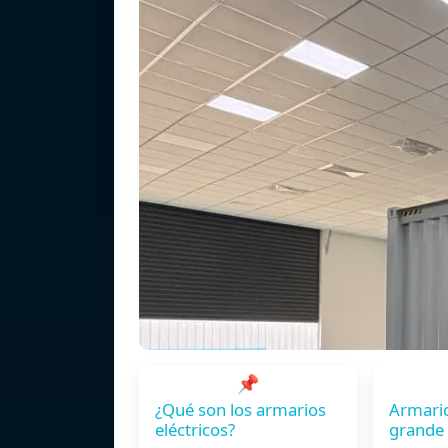
📌
¿Qué son los armarios
Armario
eléctricos?
grande 