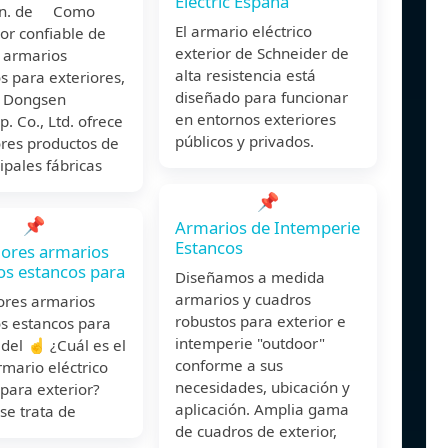
Electric España
jun. de Como
El armario eléctrico
or confiable de
exterior de Schneider de
 armarios
alta resistencia está
os para exteriores,
diseñado para funcionar
 Dongsen
en entornos exteriores
. Co., Ltd. ofrece
públicos y privados.
ores productos de
cipales fábricas
📌
📌
Armarios de Intemperie
Estancos
ores armarios
cos estancos para
Diseñamos a medida
armarios y cuadros
ores armarios
robustos para exterior e
os estancos para
intemperie "outdoor"
 del ☝️ ¿Cuál es el
conforme a sus
mario eléctrico
necesidades, ubicación y
para exterior?
aplicación. Amplia gama
se trata de
de cuadros de exterior,