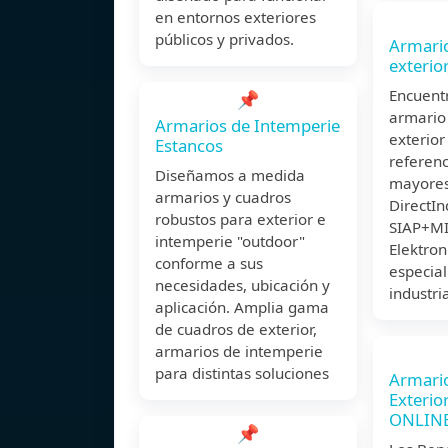
en entornos exteriores
públicos y privados.
Armario
exterio
Encuent
📌
armario 
Armarios de Intemperie
exterior
Estancos
referenc
Diseñamos a medida
mayores
armarios y cuadros
DirectIn
robustos para exterior e
SIAP+MI
intemperie "outdoor"
Elektroni
conforme a sus
especial
necesidades, ubicación y
industri
aplicación. Amplia gama
de cuadros de exterior,
armarios de intemperie
para distintas soluciones
Armario
Exterio
ONLINE 
📌