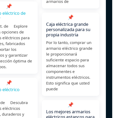
armarios de
📌
 eléctrico de
📌
r
Caja eléctrica grande
ct. de Explore
personalizada para su
s opciones de
propia industria
 eléctricos para
Por lo tanto, comprar un
es, fabricados
armario eléctrico grande
ortar los
le proporcionará
os y garantizar
suficiente espacio para
tección óptima de
almacenar todos sus
pos.
componentes e
instrumentos eléctricos.
📌
Esto significa que usted
puede
 eléctrico
l. de Descubra
📌
 eléctricos
Los mejores armarios
, duraderos y
eléctricos estancos para