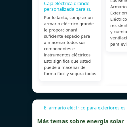
Los Bene
Caja eléctrica grande
Armario 
personalizada para su
Exterio
Por lo tanto, comprar un
Eléctric
armario eléctrico grande
resisten
le proporcionará
y cuenta
suficiente espacio para
ventila
almacenar todos sus
para evi
componentes e
instrumentos eléctricos.
Esto significa que usted
puede almacenar de
forma fácil y segura todos
El armario eléctrico para exteriores e
Más temas sobre energía solar