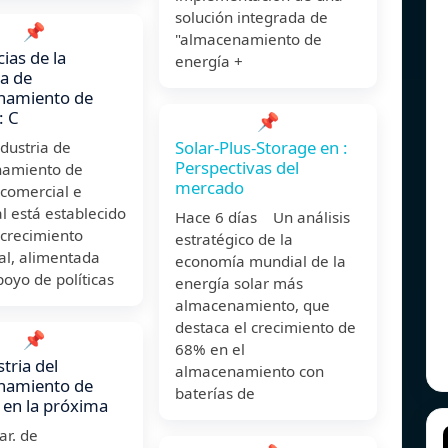
solución integrada de
📌
"almacenamiento de
ias de la
energía +
ia de
namiento de
: C
📌
Solar-Plus-Storage en :
ndustria de
Perspectivas del
amiento de
mercado
 comercial e
al está establecido
Hace 6 días Un análisis
 crecimiento
estratégico de la
al, alimentada
economía mundial de la
poyo de políticas
energía solar más
almacenamiento, que
destaca el crecimiento de
📌
68% en el
tria del
almacenamiento con
namiento de
baterías de
 en la próxima
mar. de