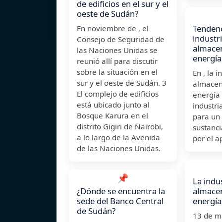
de edificios en el sur y el
oeste de Sudán?
Tendenc
En noviembre de , el
industr
Consejo de Seguridad de
almace
las Naciones Unidas se
energía
reunió allí para discutir
sobre la situación en el
En , la i
sur y el oeste de Sudán. 3 ​
almacen
El complejo de edificios
energía
está ubicado junto al
industri
Bosque Karura en el
para un
distrito Gigiri de Nairobi,
sustanci
a lo largo de la Avenida
por el a
de las Naciones Unidas.
📌
La indus
¿Dónde se encuentra la
almace
sede del Banco Central
energía
de Sudán?
13 de 