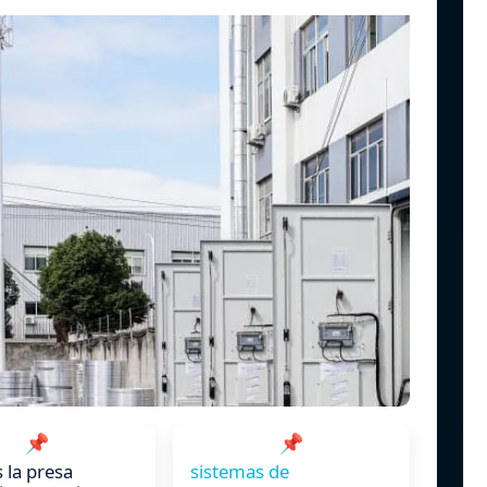
📌
📌
s la presa
sistemas de