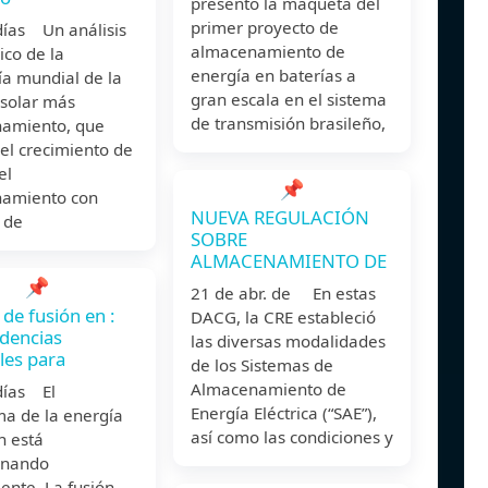
presentó la maqueta del
primer proyecto de
días Un análisis
almacenamiento de
ico de la
energía en baterías a
a mundial de la
gran escala en el sistema
 solar más
de transmisión brasileño,
amiento, que
el crecimiento de
el
📌
amiento con
NUEVA REGULACIÓN
 de
SOBRE
ALMACENAMIENTO DE
📌
21 de abr. de En estas
 de fusión en :
DACG, la CRE estableció
ndencias
las diversas modalidades
les para
de los Sistemas de
Almacenamiento de
días El
Energía Eléctrica (“SAE”),
a de la energía
así como las condiciones y
n está
onando
nte. La fusión,