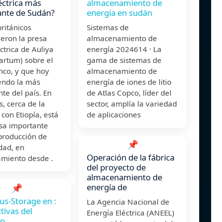
éctrica más
almacenamiento de
ante de Sudán?
energía en sudán
británicos
Sistemas de
eron la presa
almacenamiento de
ctrica de Auliya
energía 2024614 · La
Jartum) sobre el
gama de sistemas de
nco, y que hoy
almacenamiento de
endo la más
energía de iones de litio
te del país. En
de Atlas Copco, líder del
, cerca de la
sector, amplía la variedad
 con Etiopía, está
de aplicaciones
esa importante
producción de
📌
idad, en
Operación de la fábrica
amiento desde .
del proyecto de
almacenamiento de
energía de
📌
lus-Storage en :
La Agencia Nacional de
tivas del
Energía Eléctrica (ANEEL)
do