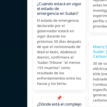
¿Cuándo estará en vigor
antes li
el estado de
investig
emergencia en Sudan?
experim
El estado de emergencia
perfila
declarado por el
priorida
gobernador estará en
vigor durante los
próximos 30 días después
Matriz 
de que el comisionado de
Sudán |
Wad el Mahi, Abdelaziz
Carbon
Alamin, confirmara al
'Sudan Tribune' "al menos
30 de o
155 muertos" como
eléctric
resultado de los
65% Ene
enfrentamientos entre los
hidroelé
hausa y los berta.
Combusti
especifi
generac
📌
carbono 
¿Dónde está el complejo