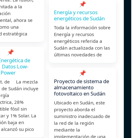
📌
mitada a la
Energía y recursos
ación
energéticos de Sudán
ental, ahora se
 como una
Toda la información sobre
d estratégica
Energía y recursos
energéticos referida a
Sudán actualizada con las
📌
últimas novedades de
Energética de
 Datos Low-
 Power
📌
Proyecto de sistema de
ct. de La mezcla
almacenamiento
a de Sudán incluye
fotovoltaico en Sudán
rgía
ctrica, 28%
Ubicado en Sudán, este
ble fósil sin
proyecto aborda el
car y 1% Solar. La
suministro inadecuado de
ión baja en
la red de la región
alcanzó su pico
mediante la
implementación de una