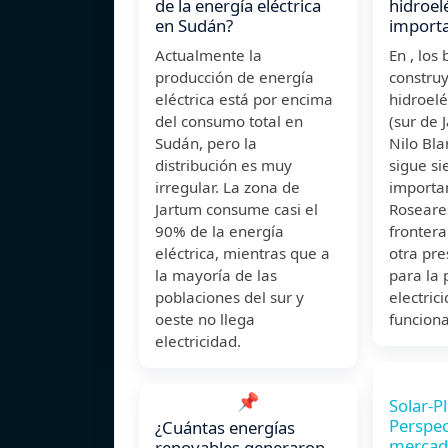
de la energía eléctrica
hidroel
en Sudán?
import
Actualmente la
En , los 
producción de energía
construy
eléctrica está por encima
hidroelé
del consumo total en
(sur de 
Sudán, pero la
Nilo Bla
distribución es muy
sigue si
irregular. La zona de
importan
Jartum consume casi el
Roseares
90% de la energía
frontera
eléctrica, mientras que a
otra pr
la mayoría de las
para la 
poblaciones del sur y
electric
oeste no llega
funcion
electricidad.
📌
Solar-P
Perspec
¿Cuántas energías
merca
renovables generaron