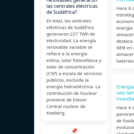
las centrales eléctricas
Hace 6 
de Sudáfrica?
estratég
En total, las centrales
economí
eléctricas de Sudáfrica
energía
generaron 227 TWh de
almacen
electricidad. La energía
destaca 
renovable variable se
68% en 
refiere a la energía
almacen
eólica, solar fotovoltaica y
baterías
solar de concentración
(CSP) a escala de servicios
públicos, excluida la
Energía
energía hidroeléctrica. La
seis te
contribución de Nuclear
mundia
proviene de Eskom
Central nuclear de
Hace 4 
Koeberg.
panoram
de fusió
evoluci
📌
rápidame