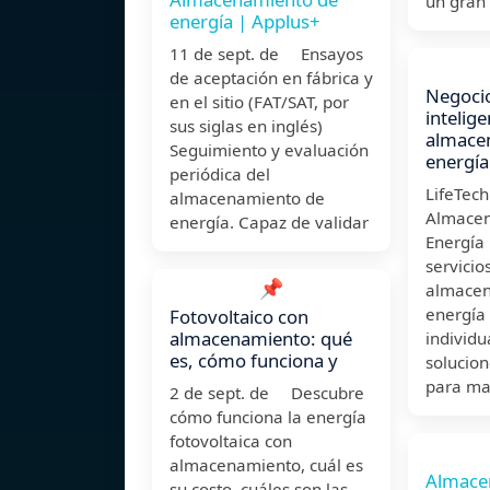
un gran
energía | Applus+
11 de sept. de Ensayos
de aceptación en fábrica y
Negocio
en el sitio (FAT/SAT, por
intelig
sus siglas en inglés)
almace
Seguimiento y evaluación
energía
periódica del
LifeTech
almacenamiento de
Almacen
energía. Capaz de validar
Energía 
servicio
📌
almacen
energía
Fotovoltaico con
almacenamiento: qué
individu
es, cómo funciona y
solucio
para ma
2 de sept. de Descubre
cómo funciona la energía
fotovoltaica con
almacenamiento, cuál es
Almace
su costo, cuáles son las