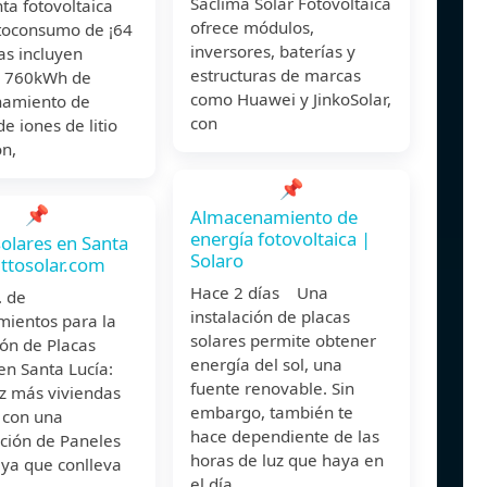
Saclima Solar Fotovoltaica
ta fotovoltaica
ofrece módulos,
toconsumo de ¡64
inversores, baterías y
as incluyen
estructuras de marcas
 760kWh de
como Huawei y JinkoSolar,
amiento de
con
de iones de litio
on,
📌
📌
Almacenamiento de
energía fotovoltaica |
solares en Santa
Solaro
uttosolar.com
Hace 2 días Una
un. de
instalación de placas
mientos para la
solares permite obtener
ión de Placas
energía del sol, una
en Santa Lucía:
fuente renovable. Sin
z más viviendas
embargo, también te
 con una
hace dependiente de las
cción de Paneles
horas de luz que haya en
 ya que conlleva
el día,