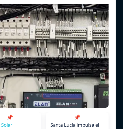
📌
📌
 Solar
Santa Lucía impulsa el