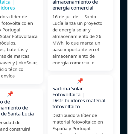
taica |
almacenamiento de
uidores
energía comercial
idora líder de
16 de jul. de Santa
 fotovoltaico en
Lucía lanza un proyecto
 Portugal.
de energía solar y
Solar Fotovoltaica
almacenamiento de 26
módulos,
MWh, lo que marca un
es, baterías y
paso importante en el
uras de marcas
almacenamiento de
awei y JinkoSolar,
energía comercial e
icio técnico
 envíos
📌
Saclima Solar
📌
Fotovoltaica |
Distribuidores material
o de
fotovoltaico
namiento de
 de Santa Lucía
Distribuidora líder de
material fotovoltaico en
ersidad de
España y Portugal.
and construirá