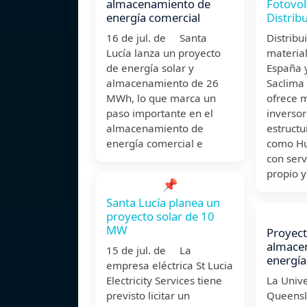
almacenamiento de
Fotovol
energía comercial
Distrib
16 de jul. de Santa
Distribu
Lucía lanza un proyecto
material
de energía solar y
España y
almacenamiento de 26
Saclima 
MWh, lo que marca un
ofrece 
paso importante en el
inversor
almacenamiento de
estruct
energía comercial e
como Hu
con serv
propio y
📌
Santa Lucía planea un
proyecto solar de 10
MW
Proyect
almace
15 de jul. de La
energía
empresa eléctrica St Lucia
Electricity Services tiene
La Univ
previsto licitar un
Queensl