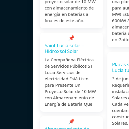
proyecto solar de 10 MW
una plan
con almacenamiento de
para au
energía en baterías a
MW! Est
finales de este año.
600kW /
almacen
batería 
📌
en Gatt
Saint Lucia solar –
Hidroxsol Solar
La Compañena Eléctrica
Placas 
de Servicios Públicos ST
Lucía t
Lucia Servicios de
electricidad Está Listo
3 de j
para Presente Un
Requeri
Proyecto Solar de 10 MW
instalac
con Almacenamiento de
Solares 
Energía de Batería Que
Cada ve
cuentan
constru
📌
Solares,
Almacenamiento de