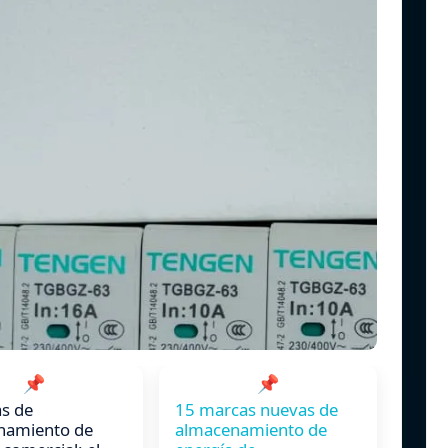
📌
📌
s de
15 marcas nuevas de
namiento de
almacenamiento de