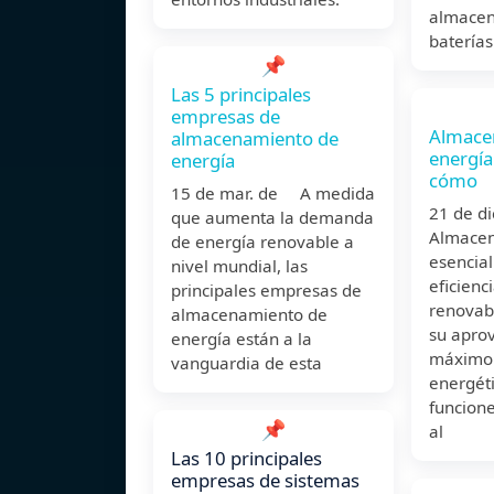
almacen
baterías
📌
Las 5 principales
empresas de
Almace
almacenamiento de
energía
energía
cómo
15 de mar. de A medida
21 de 
que aumenta la demanda
Almacen
de energía renovable a
esencial
nivel mundial, las
eficienc
principales empresas de
renovabl
almacenamiento de
su apro
energía están a la
máximo 
vanguardia de esta
energéti
funcione
📌
al
Las 10 principales
empresas de sistemas