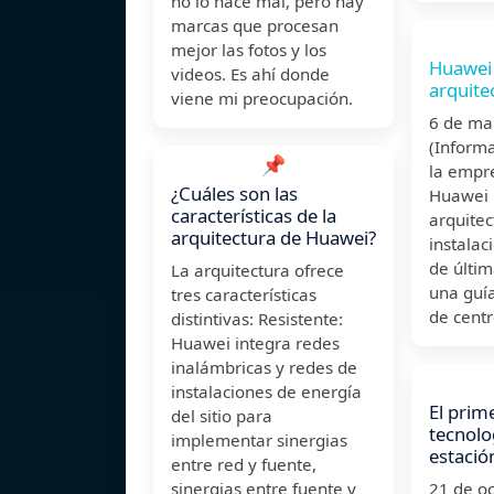
no lo hace mal, pero hay
marcas que procesan
mejor las fotos y los
Huawei 
videos. Es ahí donde
arquite
viene mi preocupación.
6 de m
(Informa
📌
la empre
¿Cuáles son las
Huawei 
características de la
arquitec
arquitectura de Huawei?
instalac
de últi
La arquitectura ofrece
una guía
tres características
de centr
distintivas: Resistente:
Huawei integra redes
inalámbricas y redes de
instalaciones de energía
El prime
del sitio para
tecnolo
implementar sinergias
estació
entre red y fuente,
sinergias entre fuente y
21 de o