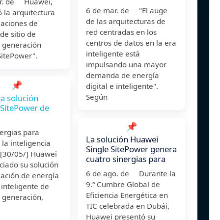
r. de Huawei,
6 de mar. de "El auge
 la arquitectura
de las arquitecturas de
laciones de
red centradas en los
de sitio de
centros de datos en la era
 generación
inteligente está
SitePower".
impulsando una mayor
demanda de energía
📌
digital e inteligente".
Según
a solución
SitePower de
📌
ergias para
La solución Huawei
 la inteligencia
Single SitePower genera
o [30/05/] Huawei
cuatro sinergias para
ciado su solución
6 de ago. de Durante la
lación de energía
9.ª Cumbre Global de
e inteligente de
Eficiencia Energética en
 generación,
TIC celebrada en Dubái,
Huawei presentó su