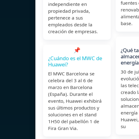
fuentes
independiente en
renovab
propiedad privada,
alimenta
pertenece a sus
base.
empleados desde la
creación de empresas.
📌
¿Qué ta
almace
¿Cuándo es el MWC de
energía
Huawei?
30 de j
El MWC Barcelona se
evolució
celebra del 3 al 6 de
las tel
marzo en Barcelona
creado 
(España). Durante el
solucio
evento, Huawei exhibirá
almacen
sus últimos productos y
energía 
soluciones en el stand
Huawei,
1H50 del pabellón 1 de
su
Fira Gran Via.