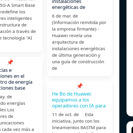
instalaciones
5G-A Smart Base
energéticas de
 redefine los
6 de mar. de
es inteligentes
(Información remitida por
estructura de
la empresa firmante) -
ación a través de
Huawei revela una
de tecnología "AI
arquitectura de
instalaciones energéticas
de última generación y
📌
una guía de construcción
de
ias e
iones en el
tro de energía
📌
ciones base
He Bo de Huawei:
may. de
equipamos a los
do energías
operadores con IA para
les Los
11 de oct. de Esta
res de
iniciativa, junto con los
unicaciones
lineamientos RASTM para
n cada vez más a