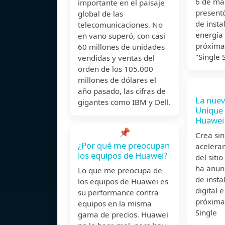
6 de ma
importante en el paisaje
presentó
global de las
de insta
telecomunicaciones. No
energía 
en vano superó, con casi
próxima
60 millones de unidades
"Single 
vendidas y ventas del
orden de los 105.000
millones de dólares el
año pasado, las cifras de
La nuev
gigantes como IBM y Dell.
Unique 
Huawei
📌
Crea sin
¿Por qué me preocupan
acelerar
los equipos de Huawei?
del siti
ha anun
Lo que me preocupa de
de insta
los equipos de Huawei es
digital 
su performance contra
próxima
equipos en la misma
Single
gama de precios. Huawei