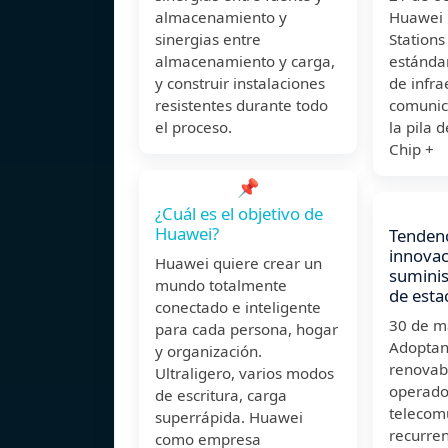
almacenamiento y
Huawei 
sinergias entre
Stations
almacenamiento y carga,
estándar
y construir instalaciones
de infra
resistentes durante todo
comunic
el proceso.
la pila 
Chip +
📌
¿Cuál es el objetivo de
Huawei?
Tendenc
innovac
Huawei quiere crear un
suminis
mundo totalmente
de esta
conectado e inteligente
30 de 
para cada persona, hogar
Adoptan
y organización.
renovab
Ultraligero, varios modos
operado
de escritura, carga
telecom
superrápida. Huawei
recurre
como empresa