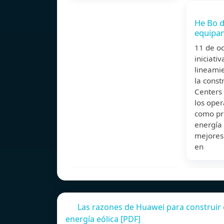
He Bo 
equipam
11 de o
iniciativ
lineami
la const
Centers 
los oper
como pr
energía 
mejores 
en
Las razones de Huawei para construir
energía eólica [PDF]