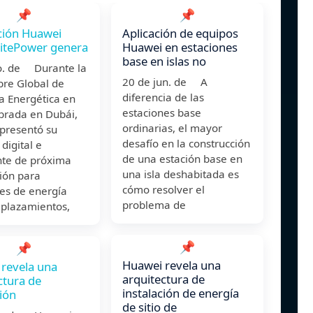
📌
📌
ción Huawei
Aplicación de equipos
SitePower genera
Huawei en estaciones
base en islas no
o. de Durante la
20 de jun. de A
bre Global de
diferencia de las
ia Energética en
estaciones base
ebrada en Dubái,
ordinarias, el mayor
presentó su
desafío en la construcción
 digital e
de una estación base en
nte de próxima
una isla deshabitada es
ión para
cómo resolver el
nes de energía
problema de
plazamientos,
📌
📌
Huawei revela una
revela una
arquitectura de
ctura de
instalación de energía
ción
de sitio de