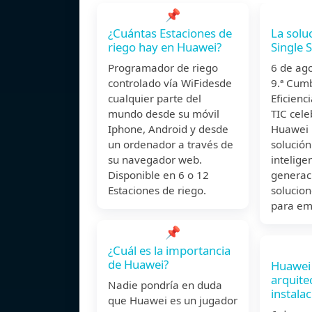
📌
¿Cuántas Estaciones de
La solu
riego hay en Huawei?
Single 
Programador de riego
6 de ag
controlado vía WiFidesde
9.ª Cum
cualquier parte del
Eficienc
mundo desde su móvil
TIC cel
Iphone, Android y desde
Huawei 
un ordenador a través de
solución
su navegador web.
intelige
Disponible en 6 o 12
generac
Estaciones de riego.
solucio
para em
📌
¿Cuál es la importancia
de Huawei?
Huawei 
arquite
Nadie pondría en duda
instala
que Huawei es un jugador