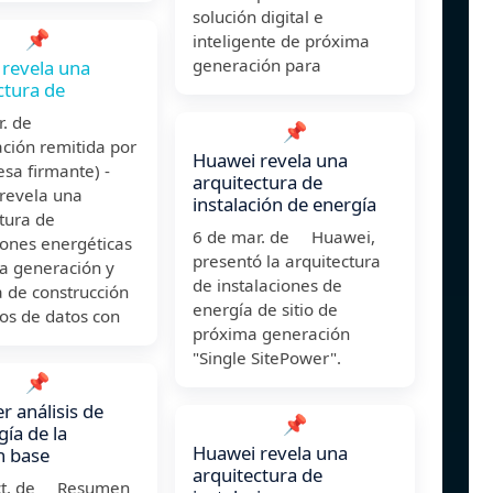
solución digital e
📌
inteligente de próxima
generación para
revela una
ctura de
ar. de
📌
ción remitida por
Huawei revela una
sa firmante) -
arquitectura de
revela una
instalación de energía
tura de
6 de mar. de Huawei,
iones energéticas
presentó la arquitectura
ma generación y
de instalaciones de
 de construcción
energía de sitio de
os de datos con
próxima generación
"Single SitePower".
📌
r análisis de
📌
gía de la
Huawei revela una
n base
arquitectura de
ct. de Resumen