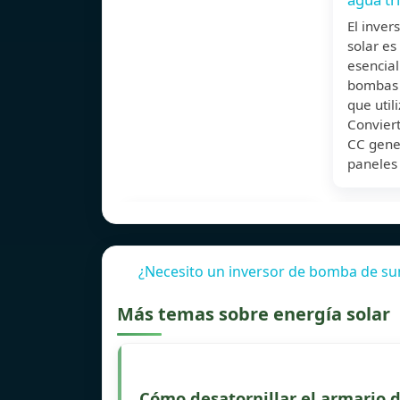
El inve
solar e
esencial
bombas 
que util
Conviert
CC gene
paneles
¿Necesito un inversor de bomba de sum
Más temas sobre energía solar
Cómo desatornillar el armario