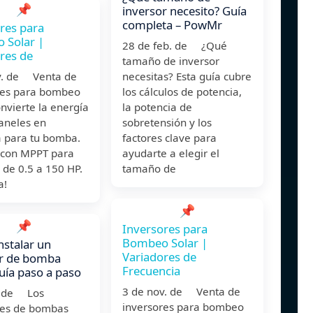
📌
inversor necesito? Guía
completa – PowMr
res para
 Solar |
28 de feb. de ¿Qué
res de
tamaño de inversor
v. de Venta de
necesitas? Esta guía cubre
res para bombeo
los cálculos de potencia,
onvierte la energía
la potencia de
aneles en
sobretensión y los
a para tu bomba.
factores clave para
 con MPPT para
ayudarte a elegir el
de 0.5 a 150 HP.
tamaño de
a!
📌
📌
Inversores para
Bombeo Solar |
stalar un
Variadores de
or de bomba
Frecuencia
guía paso a paso
3 de nov. de Venta de
l. de Los
inversores para bombeo
res de bombas