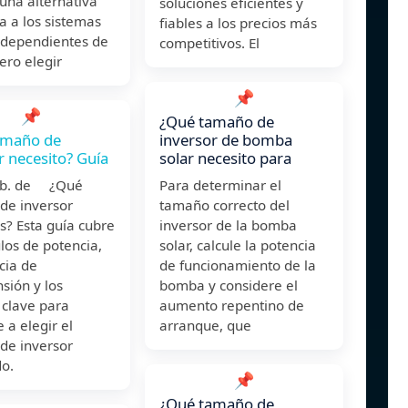
una alternativa
soluciones eficientes y
a a los sistemas
fiables a los precios más
o dependientes de
competitivos. El
Pero elegir
📌
📌
¿Qué tamaño de
amaño de
inversor de bomba
r necesito? Guía
solar necesito para
eb. de ¿Qué
Para determinar el
de inversor
tamaño correcto del
s? Esta guía cubre
inversor de la bomba
ulos de potencia,
solar, calcule la potencia
cia de
de funcionamiento de la
sión y los
bomba y considere el
 clave para
aumento repentino de
 a elegir el
arranque, que
de inversor
o.
📌
¿Qué tamaño de