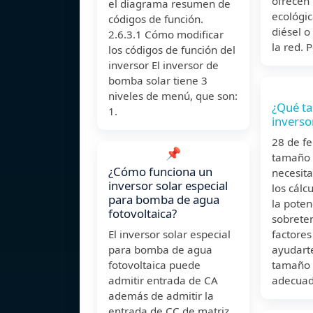
ofrecen 
el diagrama resumen de
ecológic
códigos de función.
diésel 
2.6.3.1 Cómo modificar
la red. 
los códigos de función del
inversor El inversor de
bomba solar tiene 3
niveles de menú, que son:
¿Qué t
1.
inverso
28 de f
📌
tamaño 
¿Cómo funciona un
necesita
inversor solar especial
los cálc
para bomba de agua
la poten
fotovoltaica?
sobreten
El inversor solar especial
factores
para bomba de agua
ayudarte
fotovoltaica puede
tamaño 
admitir entrada de CA
adecuad
además de admitir la
entrada de CC de matriz