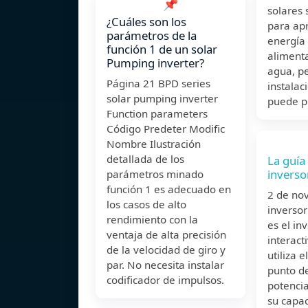
📌
solares 
¿Cuáles son los
para ap
parámetros de la
energía 
función 1 de un solar
aliment
Pumping inverter?
agua, p
Página 21 BPD series
instalac
solar pumping inverter
puede p
Function parameters
Código Predeter Modific
Nombre Ilustración
detallada de los
La guía 
invers
parámetros minado
función 1 es adecuado en
2 de no
los casos de alto
inverso
rendimiento con la
es el in
ventaja de alta precisión
interact
de la velocidad de giro y
utiliza 
par. No necesita instalar
punto d
codificador de impulsos.
potenci
su capa