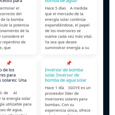
ecesito para
bomba de agua?
terminar el
Hace 5 días A medida
correcto del
que el mercado de la
r de la bomba
energía solar continúa
alcule la potencia
expandiéndose, el papel
ionamiento de la
de los inversores se
 considere el
vuelve cada vez más vital.
 repentino de
Ya sea que desee
e, que
suministrar energía a su
📌
📌
 de los
Inversor de bomba
res para
solar, Inversor de
 solares: Una
bomba de agua solar
Hace 1 día IGOYE es un
ct. de Al
proveedor líder de
r la energía solar
inversores solares para
ía utilizable para
bombas. Con su
bas de agua,
experiencia única, ofrece