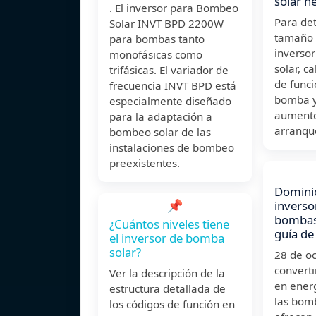
solar n
. El inversor para Bombeo
Para de
Solar INVT BPD 2200W
tamaño 
para bombas tanto
inverso
monofásicas como
solar, c
trifásicas. El variador de
de func
frecuencia INVT BPD está
bomba y
especialmente diseñado
aumento
para la adaptación a
arranqu
bombeo solar de las
instalaciones de bombeo
preexistentes.
Dominio
📌
inverso
bombas
¿Cuántos niveles tiene
guía de
el inversor de bomba
solar?
28 de o
converti
Ver la descripción de la
en energ
estructura detallada de
las bom
los códigos de función en