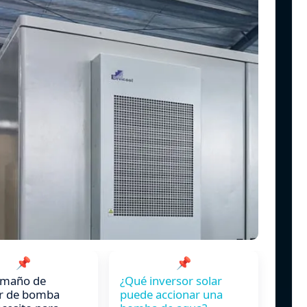
📌
📌
amaño de
¿Qué inversor solar
or de bomba
puede accionar una