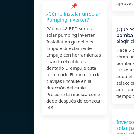
aprovech
📌
¿Cómo instalar un solar
Pumping inverter?
Página 48 BPD series
¿Qué es
bomba 
solar pumping inverter
elegir e
Installation guidelines
Empuje directamente
Hace 5 
Empuje con herramientas
cómo un
cuando el cable es
bomba so
dentado El empuje está
luz sola
terminado Eliminación de
agua efi
clavijas Enchufe en la
selecci
dirección del cable
adecuad
Presione la muesca con el
tiempo 
dedo después de conectar
-48-
Invers
solar p
agua tri