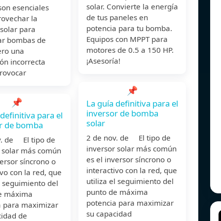
solar. Convierte la energía
son esenciales
de tus paneles en
rovechar la
potencia para tu bomba.
solar para
Equipos con MPPT para
ar bombas de
motores de 0.5 a 150 HP.
ero una
¡Asesoría!
ión incorrecta
rovocar
📌
📌
La guía definitiva para el
inversor de bomba
definitiva para el
solar
or de bomba
2 de nov. de El tipo de
v. de El tipo de
inversor solar más común
r solar más común
es el inversor síncrono o
versor síncrono o
interactivo con la red, que
ivo con la red, que
utiliza el seguimiento del
el seguimiento del
punto de máxima
e máxima
potencia para maximizar
a para maximizar
su capacidad
cidad de