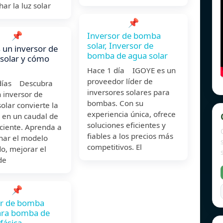
ar la luz solar
📌
📌
Inversor de bomba
solar, Inversor de
 un inversor de
bomba de agua solar
solar y cómo
l
Hace 1 día IGOYE es un
proveedor líder de
días Descubra
inversores solares para
 inversor de
bombas. Con su
lar convierte la
experiencia única, ofrece
r en un caudal de
soluciones eficientes y
ciente. Aprenda a
fiables a los precios más
onar el modelo
competitivos. El
o, mejorar el
de
📌
or de bomba
ara bomba de
fásica