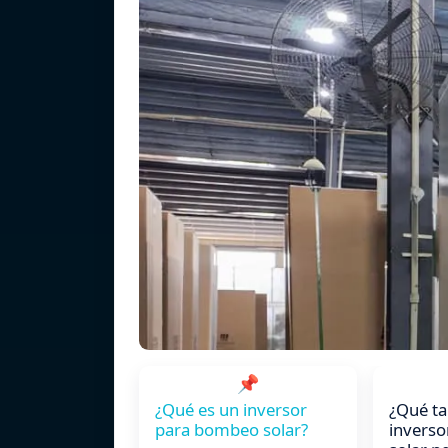
📌
¿Qué es un inversor
¿Qué t
para bombeo solar?
invers