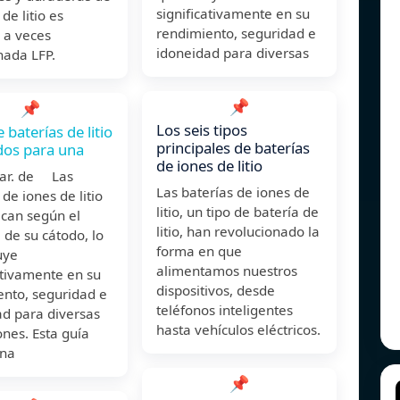
significativamente en su
de litio es
rendimiento, seguridad e
 a veces
idoneidad para diversas
ada LFP.
📌
📌
Los seis tipos
 baterías de litio
principales de baterías
dos para una
de iones de litio
ar. de Las
Las baterías de iones de
 de iones de litio
litio, un tipo de batería de
fican según el
litio, han revolucionado la
 de su cátodo, lo
forma en que
uye
alimentamos nuestros
ativamente en su
dispositivos, desde
ento, seguridad e
teléfonos inteligentes
ad para diversas
hasta vehículos eléctricos.
ones. Esta guía
una
📌