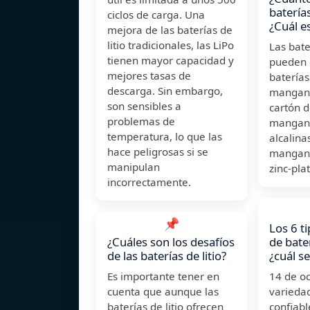
baterías
ciclos de carga. Una
¿Cuál es
mejora de las baterías de
litio tradicionales, las LiPo
Las bate
tienen mayor capacidad y
pueden d
mejores tasas de
baterías
descarga. Sin embargo,
mangane
son sensibles a
cartón d
problemas de
mangane
temperatura, lo que las
alcalina
hace peligrosas si se
mangane
manipulan
zinc-pla
incorrectamente.
📌
Los 6 t
¿Cuáles son los desafíos
de bater
de las baterías de litio?
¿cuál s
Es importante tener en
14 de o
cuenta que aunque las
varieda
baterías de litio ofrecen
confiabl