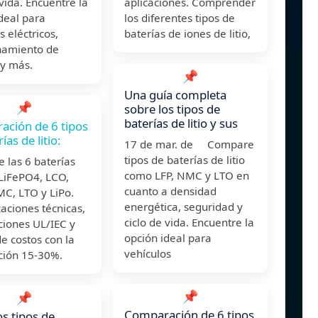
 vida. Encuentre la
aplicaciones. Comprender
deal para
los diferentes tipos de
s eléctricos,
baterías de iones de litio,
amiento de
 y más.
📌
Una guía completa
📌
sobre los tipos de
baterías de litio y sus
ción de 6 tipos
ías de litio:
17 de mar. de Compare
tipos de baterías de litio
 las 6 baterías
como LFP, NMC y LTO en
: LiFePO4, LCO,
cuanto a densidad
C, LTO y LiPo.
energética, seguridad y
caciones técnicas,
ciclo de vida. Encuentre la
aciones UL/IEC y
opción ideal para
e costos con la
vehículos
ación 15-30%.
📌
📌
Comparación de 6 tipos
s tipos de