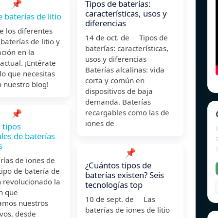
📌
Tipos de baterías:
características, usos y
 baterías de litio
diferencias
 los diferentes
14 de oct. de Tipos de
baterías de litio y
baterías: características,
ación en la
usos y diferencias
actual. ¡Entérate
Baterías alcalinas: vida
lo que necesitas
corta y común en
 nuestro blog!
dispositivos de baja
demanda. Baterías
📌
recargables como las de
iones de
 tipos
ales de baterías
s
📌
rías de iones de
¿Cuántos tipos de
 tipo de batería de
baterías existen? Seis
an revolucionado la
tecnologías top
n que
10 de sept. de Las
amos nuestros
baterías de iones de litio
ivos, desde