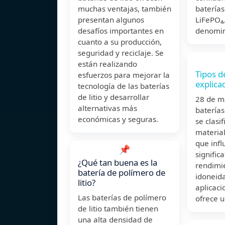
muchas ventajas, también
baterías 
presentan algunos
LiFePO₄,
desafíos importantes en
denomin
cuanto a su producción,
seguridad y reciclaje. Se
están realizando
Tipos de
esfuerzos para mejorar la
explica
tecnología de las baterías
de litio y desarrollar
28 de m
alternativas más
baterías
económicas y seguras.
se clasi
material
que infl
📌
signific
¿Qué tan buena es la
rendimi
batería de polímero de
idoneid
litio?
aplicaci
Las baterías de polímero
ofrece 
de litio también tienen
una alta densidad de