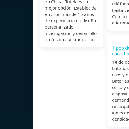
en China, Tritek es su
teléfono
mejor opción. Establecida
hasta ve
en , con más de 15 años
Compren
de experiencia en diseño
diferent
personalizado,
investigación y desarrollo
profesional y fabricación.
Tipos d
caracter
14 de o
baterías
usos y d
Baterías
corta y
disposit
demanda
recarga
iones de 
densida