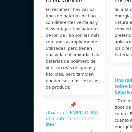
baterías de litio?
existen
En resumen, hay varios
Su alta 
tipos de baterías de litio
energía,
con diferentes ventajas y
naturale
desventajas. Las baterías
convier
de ion de litio son las más
preferid
comunes y ampliamente
aplicac
utilizadas, pero tienen
los dife
una vida útil limitada. Las
baterías
baterías de polímero de
litio son más delgadas y
flexibles, pero también
Una gu
pueden ser más costosas
sobre l
de producir.
batería
17 de 
📌
tipos de 
¿Cuánto TIEMPO DURA
como LF
una batería de ion de
cuanto 
litio?
energéti