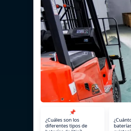
📌
¿Cuáles son los
¿Cuánto
diferentes tipos de
baterías