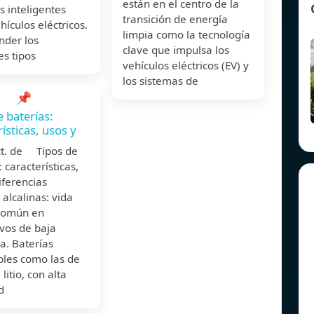
están en el centro de la
s inteligentes
transición de energía
hículos eléctricos.
limpia como la tecnología
der los
clave que impulsa los
es tipos
vehículos eléctricos (EV) y
los sistemas de
📌
e baterías:
ísticas, usos y
ct. de Tipos de
: características,
iferencias
 alcalinas: vida
 común en
ivos de baja
. Baterías
bles como las de
litio, con alta
d