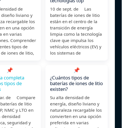
?
tecnologías top
densidad de
10 de sept. de Las
 diseño liviano y
baterías de iones de litio
za recargable los
están en el centro de la
ten en una opción
transición de energía
a en varias
limpia como la tecnología
iones. Comprender
clave que impulsa los
rentes tipos de
vehículos eléctricos (EV) y
 de iones de litio,
los sistemas de
📌
📌
ía completa
¿Cuántos tipos de
os tipos de
baterías de iones de litio
s
existen?
mar. de Compare
Su alta densidad de
baterías de litio
energía, diseño liviano y
P, NMC y LTO en
naturaleza recargable los
a densidad
convierten en una opción
ca, seguridad y
preferida en varias