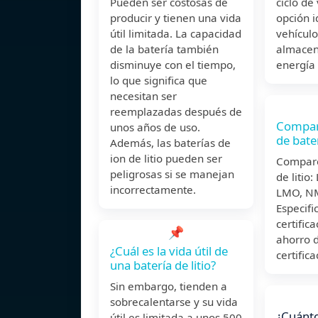
Pueden ser costosas de
ciclo de
producir y tienen una vida
opción i
útil limitada. La capacidad
vehículo
de la batería también
almacen
disminuye con el tiempo,
energía
lo que significa que
necesitan ser
reemplazadas después de
Compara
unos años de uso.
de bater
Además, las baterías de
ion de litio pueden ser
Compare
peligrosas si se manejan
de litio
incorrectamente.
LMO, NM
Especifi
certific
📌
ahorro d
¿Cuál es la vida útil de
certific
una batería de litio?
Sin embargo, tienden a
sobrecalentarse y su vida
¿Cuánto
útil es limitada a unos 500