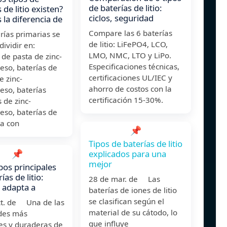
de baterías de litio:
 de litio existen?
ciclos, seguridad
 la diferencia de
Compare las 6 baterías
rías primarias se
de litio: LiFePO4, LCO,
ividir en:
LMO, NMC, LTO y LiPo.
 de pasta de zinc-
Especificaciones técnicas,
so, baterías de
certificaciones UL/IEC y
e zinc-
ahorro de costos con la
so, baterías
certificación 15-30%.
s de zinc-
so, baterías de
ta con
📌
Tipos de baterías de litio
📌
explicados para una
mejor
ipos principales
ías de litio:
28 de mar. de Las
e adapta a
baterías de iones de litio
se clasifican según el
ct. de Una de las
material de su cátodo, lo
des más
que influye
es y duraderas de