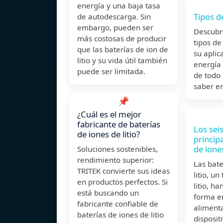
energía y una baja tasa
Tipos de
de autodescarga. Sin
embargo, pueden ser
Descubre
más costosas de producir
tipos de 
que las baterías de ion de
su aplic
litio y su vida útil también
energía 
puede ser limitada.
de todo 
saber en
📌
¿Cuál es el mejor
fabricante de baterías
Los seis
de iones de litio?
princip
de ione
Soluciones sostenibles,
rendimiento superior:
Las bate
TRITEK convierte sus ideas
litio, un
en productos perfectos. Si
litio, h
está buscando un
forma e
fabricante confiable de
aliment
baterías de iones de litio
disposit