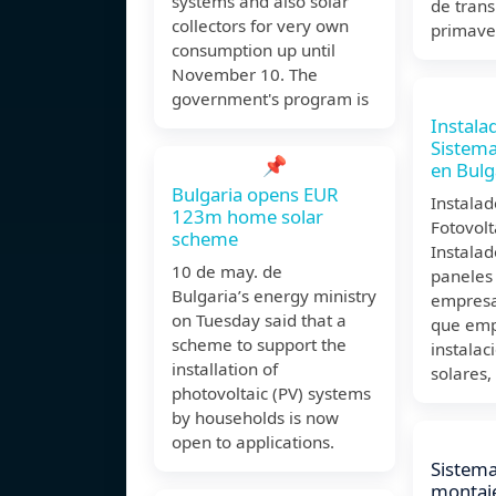
systems and also solar
de trans
collectors for very own
primave
consumption up until
November 10. The
government's program is
Instala
Sistema
📌
en Bulg
Bulgaria opens EUR
Instalad
123m home solar
Fotovolt
scheme
Instala
10 de may. de
paneles 
Bulgaria’s energy ministry
empresa
on Tuesday said that a
que emp
scheme to support the
instalac
installation of
solares,
photovoltaic (PV) systems
by households is now
open to applications.
Sistema
montaje