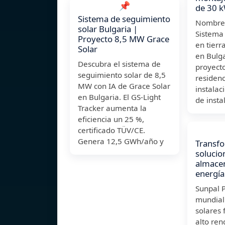
📌
de 30 k
Sistema de seguimiento
Nombre 
solar Bulgaria |
Sistema
Proyecto 8,5 MW Grace
en tier
Solar
en Bulg
Descubra el sistema de
proyect
seguimiento solar de 8,5
residenc
MW con IA de Grace Solar
instalac
en Bulgaria. El GS-Light
de insta
Tracker aumenta la
eficiencia un 25 %,
certificado TÜV/CE.
Genera 12,5 GWh/año y
Transfo
solucio
almace
energía
Sunpal P
mundial
solares 
alto ren