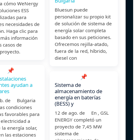
Bulgaria
ra cómo WeNergy
Bluesun puede
oluciones ESS
personalizar su propio kit
lizadas para
de solución de sistema de
tes necesidades de
energía solar completa
ón. Haga clic para
basado en sus peticiones.
 más información
Ofrecemos rejilla-atado,
s casos de
fuera de la red, híbrido,
proyecto.
diesel con
📌
📌
stalaciones
entes ayudan a
Sistema de
ares
almacenamiento de
energía en baterías
eb. de Bulgaria
(BESS) y
as condiciones
12 de ago. de En , GSL
as favorables para
ENERGY completó un
electricidad a
proyecto de 7,45 MW
e la energía solar,
sistema de
en las estaciones