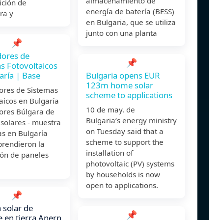
almacenamiento de
ición de
energía de batería (BESS)
ra y
en Bulgaria, que se utiliza
junto con una planta
📌
dores de
📌
s Fotovoltaicos
aría | Base
Bulgaria opens EUR
123m home solar
ores de Sistemas
scheme to applications
aicos en Bulgaría
10 de may. de
dores Búlgara de
Bulgaria’s energy ministry
solares - muestra
on Tuesday said that a
s en Bulgaría
scheme to support the
rendieron la
installation of
ión de paneles
photovoltaic (PV) systems
by households is now
open to applications.
📌
 solar de
📌
 en tierra Anern