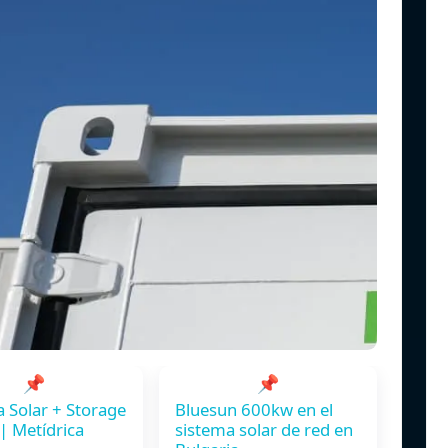
📌
📌
a Solar + Storage
Bluesun 600kw en el
 | Metídrica
sistema solar de red en