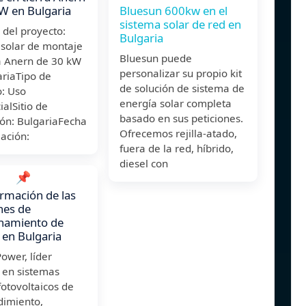
W en Bulgaria
Bluesun 600kw en el
sistema solar de red en
del proyecto:
Bulgaria
 solar de montaje
Bluesun puede
ra Anern de 30 kW
personalizar su propio kit
ariaTipo de
de solución de sistema de
o: Uso
energía solar completa
ialSitio de
basado en sus peticiones.
ión: BulgariaFecha
Ofrecemos rejilla-atado,
lación:
fuera de la red, híbrido,
diesel con
📌
rmación de las
nes de
namiento de
 en Bulgaria
ower, líder
 en sistemas
fotovoltaicos de
dimiento,