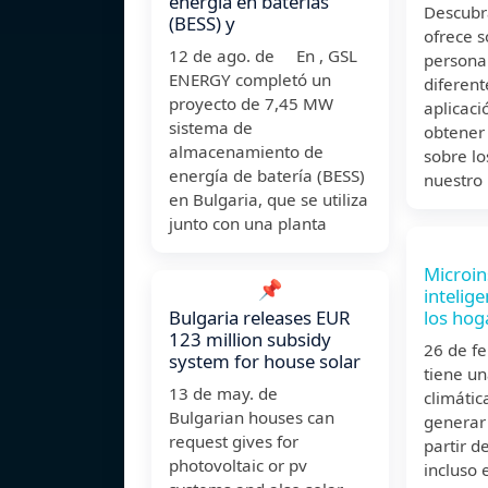
energía en baterías
Descub
(BESS) y
ofrece s
12 de ago. de En , GSL
persona
ENERGY completó un
diferen
proyecto de 7,45 MW
aplicaci
sistema de
obtener
almacenamiento de
sobre lo
energía de batería (BESS)
nuestro 
en Bulgaria, que se utiliza
junto con una planta
Microin
📌
intelig
Bulgaria releases EUR
los hog
123 million subsidy
26 de f
system for house solar
tiene un
13 de may. de
climátic
Bulgarian houses can
generar 
request gives for
partir d
photovoltaic or pv
incluso 