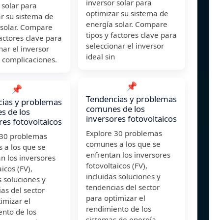
inversor solar para
 solar para
optimizar su sistema de
r su sistema de
energía solar. Compare
 solar. Compare
tipos y factores clave para
factores clave para
seleccionar el inversor
nar el inversor
ideal sin
n complicaciones.
📌
📌
Tendencias y problemas
ias y problemas
comunes de los
s de los
inversores fotovoltaicos
res fotovoltaicos
Explore 30 problemas
 30 problemas
comunes a los que se
 a los que se
enfrentan los inversores
n los inversores
fotovoltaicos (FV),
aicos (FV),
incluidas soluciones y
s soluciones y
tendencias del sector
as del sector
para optimizar el
imizar el
rendimiento de los
ento de los
sistemas de energía