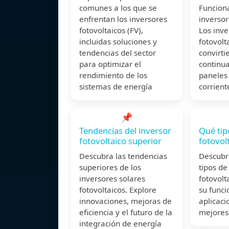
comunes a los que se
Funcion
enfrentan los inversores
inversor
fotovoltaicos (FV),
Los inve
incluidas soluciones y
fotovolt
tendencias del sector
convirti
para optimizar el
continua
rendimiento de los
paneles
sistemas de energía
corrient
📌
Tendencias del inversor
Qué tip
fotovoltaico superior
fotovol
Descubra las tendencias
Descubre
superiores de los
tipos de
inversores solares
fotovolt
fotovoltaicos. Explore
su func
innovaciones, mejoras de
aplicaci
eficiencia y el futuro de la
mejores 
integración de energía