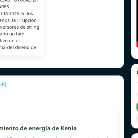
ORES
TAICOS En los
años, la irrupción
nversores de string
ado un hito
tivo en el
ma del diseño de
DF]
miento de energía de Kenia