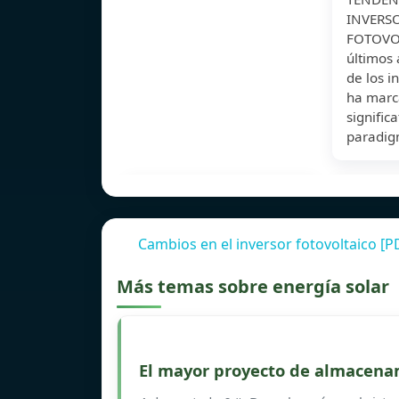
INVERS
FOTOVOL
últimos 
de los i
ha marc
significa
paradig
Cambios en el inversor fotovoltaico [P
Más temas sobre energía solar
El mayor proyecto de almacena