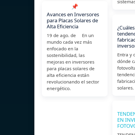
sistema
📌
Avances en Inversores
para Placas Solares de
Alta Eficiencia
¿Cuáles
tendenc
19 de ago. de En un
fabrica
mundo cada vez más
inverso
enfocado en la
Entra y 
sostenibilidad, las
dónde c
mejoras en inversores
fotovolt
para placas solares de
tendenci
alta eficiencia están
fabricac
revolucionando el sector
solares.
energético.
TENDE
EN INV
FOTOV
TENDEN