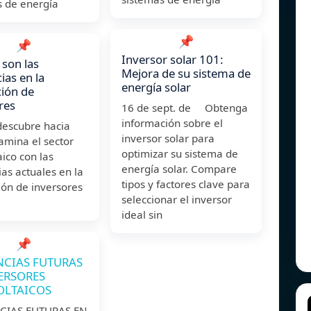
s de energía
📌
📌
Inversor solar 101:
 son las
Mejora de su sistema de
ias en la
energía solar
ción de
res
16 de sept. de Obtenga
información sobre el
descubre hacia
inversor solar para
amina el sector
optimizar su sistema de
aico con las
energía solar. Compare
as actuales en la
tipos y factores clave para
ión de inversores
seleccionar el inversor
ideal sin
📌
NCIAS FUTURAS
ERSORES
OLTAICOS
CIAS FUTURAS EN