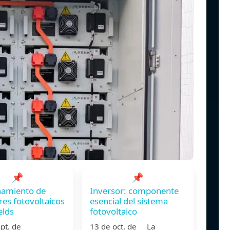
📌
📌
namiento de
Inversor: componente
res fotovoltaicos
esencial del sistema
elds
fotovoltaico
sept. de
13 de oct. de La