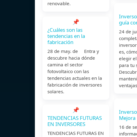
renovable.
Inverso
📌
guía co
¿Cuáles son las
24 de j
tendencias en la
complet
fabricación
inversor
28 de may. de Entra y
es, cóm
descubre hacia dónde
elegir e
camina el sector
para tu 
fotovoltaico con las
Descubr
tendencias actuales en la
manteni
fabricación de inversores
ventajas
solares.
📌
Inverso
TENDENCIAS FUTURAS
Mejora 
EN INVERSORES
16 de s
TENDENCIAS FUTURAS EN
informac