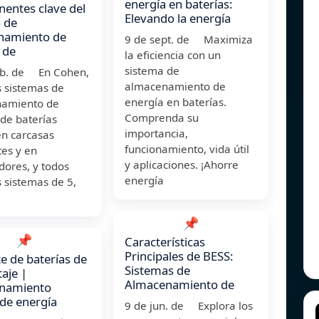
energía en baterías:
entes clave del
Elevando la energía
 de
namiento de
9 de sept. de Maximiza
 de
la eficiencia con un
sistema de
eb. de En Cohen,
almacenamiento de
s sistemas de
energía en baterías.
amiento de
Comprenda su
de baterías
importancia,
en carcasas
funcionamiento, vida útil
tes y en
y aplicaciones. ¡Ahorre
dores, y todos
energía
 sistemas de 5,
📌
📌
Características
Principales de BESS:
e de baterías de
Sistemas de
taje |
Almacenamiento de
namiento
de energía
9 de jun. de Explora los