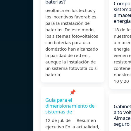
baterías?
Compon
sistema
ovoltaica en los techos y
almace
los incentivos favorables
energía
para la instalación de
baterías. De este modo,
18 de f
los sistemas fotovoltaicos
nuestro
con baterías para uso
almacen
doméstico han alcanzado
energía 
la paridad de red en ,
vienen 
aunque la instalación de
resisten
un sistema fotovoltaico si
contene
batería
nuestros
10 y 20
📌
Guía para el
dimensionamiento de
Gabinet
sistemas de
alto vol
Almace
12 de jul. de Resumen
seguro 
ejecutivo En la actualidad,