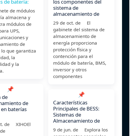
 de batería:
los componentes del
sistema de
nete de módulos
almacenamiento de
ría almacena y
29 de oct. de El
tra módulos de
gabinete del sistema de
para UPS,
almacenamiento de
unicaciones y
energía proporciona
amiento de
protección física y
 lo que garantiza
contención para el
idad, la
módulo de batería, BMS,
lidad y la
inversor y otros
a.
componentes
📌
📌
 de
Características
namiento de
Principales de BESS:
 en baterías
Sistemas de
Almacenamiento de
ct. de XIHOEl
9 de jun. de Explora los
 de