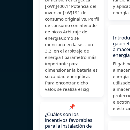
[kWh]400.11Potencia del
y aplica
inversor [kW]191 de
energía
consumo original vs. Perfil
de consumo con afeitado
de picos.Arbitraje de
Introdu
energíaComo se
gabinet
menciona en la sección
almace
3.2, en el arbitraje de
energía
energía l parámetro más
importante para
El gabin
dimensionar la batería es
almacen
su ca idad energética.
energía 
Para encontrar dicho
utilizad
valor, se realiza el sig
almacen
protecc
electrón
📌
eléctric
¿Cuáles son los
incentivos favorables
para la instalación de