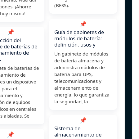
(BESS).
ciones. ¡Ahorre
 hoy mismo!
📌
📌
Guía de gabinetes de
módulos de batería:
cción del
definición, usos y
e de baterías de
namiento de
Un gabinete de módulos
.
de batería almacena y
administra módulos de
ete de baterías de
batería para UPS,
amiento de
telecomunicaciones y
es un dispositivo
almacenamiento de
o para el
energía, lo que garantiza
amiento y
la seguridad, la
ión de equipos
icos en centrales
as aisladas. Se
📌
Sistema de
📌
almacenamiento de