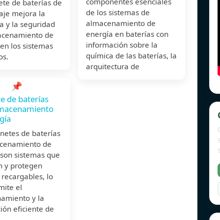
componentes esenciales
ete de baterías de
de los sistemas de
taje mejora la
almacenamiento de
ia y la seguridad
energía en baterías con
acenamiento de
información sobre la
en los sistemas
química de las baterías, la
os.
arquitectura de
📌
e de baterías
lmacenamiento
gía
netes de baterías
cenamiento de
 son sistemas que
n y protegen
 recargables, lo
mite el
amiento y la
ción eficiente de