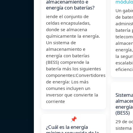
almacenamiento e
módulos
energía con baterías?
Un gabi
iende el conjunto de
de bate
celdas encapsuladas,
adminis
donde se almacena
batería 
químicamente la energía.
telecom
Un sistema de
almacen
almacenamiento e
energía,
energía con baterías
la segur
(BESS) comprende la
escalabi
batería más los siguientes
eficienci
componentes:Convertidores
de energía: Los más
comunes incluyen un
Sistema
inversor que convierte la
almace
corriente
energía
(BESS)
📌
29 de o
¿Cuál es la energía
sistema
mínima requerida de la