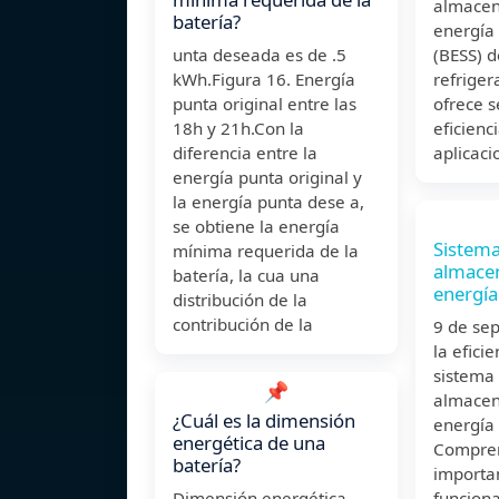
almacen
batería?
energía 
unta deseada es de .5
(BESS) 
kWh.Figura 16. Energía
refriger
punta original entre las
ofrece s
18h y 21h.Con la
eficienc
diferencia entre la
aplicaci
energía punta original y
la energía punta dese a,
se obtiene la energía
Sistema
mínima requerida de la
almace
batería, la cua una
energía
distribución de la
contribución de la
9 de se
la efici
sistema
📌
almacen
¿Cuál es la dimensión
energía 
energética de una
Compre
batería?
importa
Dimensión energética
funciona