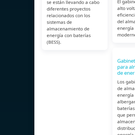
El gabin
se están llevando a cabo
alto vol
diferentes proyectos
eficienc
relacionados con los
del alm
sistemas de
energía 
almacenamiento de
modern
energía con baterías
(BESS).
Gabinet
para a
de ener
Los gabi
de alma
energía
alberga
baterías
que per
almacen
distribu
energía