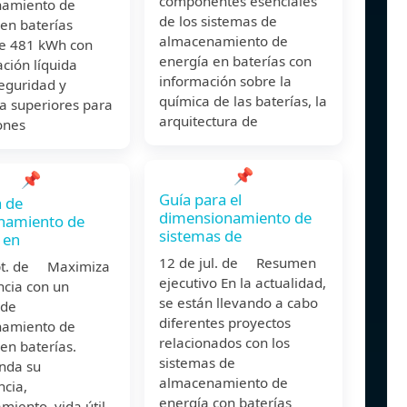
componentes esenciales
amiento de
de los sistemas de
en baterías
almacenamiento de
de 481 kWh con
energía en baterías con
ación líquida
información sobre la
eguridad y
química de las baterías, la
ia superiores para
arquitectura de
ones
📌
📌
Guía para el
 de
dimensionamiento de
namiento de
sistemas de
 en
12 de jul. de Resumen
pt. de Maximiza
ejecutivo En la actualidad,
encia con un
se están llevando a cabo
 de
diferentes proyectos
amiento de
relacionados con los
en baterías.
sistemas de
nda su
almacenamiento de
ncia,
energía con baterías
miento, vida útil