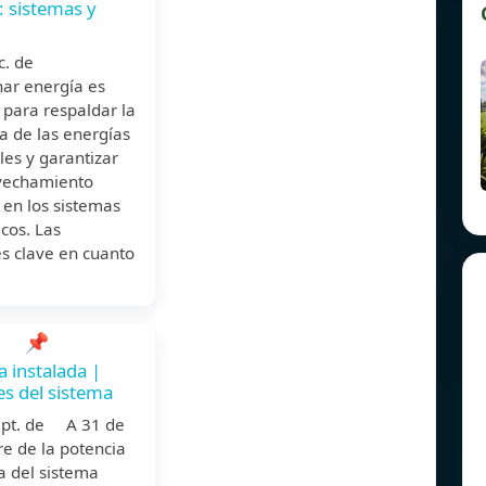
: sistemas y
dic. de
ar energía es
 para respaldar la
ia de las energías
es y garantizar
vechamiento
en los sistemas
cos. Las
s clave en cuanto
📌
a instalada |
s del sistema
ept. de A 31 de
e de la potencia
a del sistema