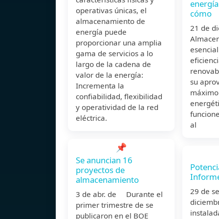
energía
operativas únicas, el
cómo
almacenamiento de
21 de 
energía puede
Almacen
proporcionar una amplia
esencial
gama de servicios a lo
eficienc
largo de la cadena de
renovabl
valor de la energía:
su apro
Incrementa la
máximo 
confiabilidad, flexibilidad
energéti
y operatividad de la red
funcione
eléctrica.
al
📌
Se anuncian 16
Potenci
proyectos de
Informe
almacenamiento
29 de s
3 de abr. de Durante el
diciembr
primer trimestre de se
instalad
publicaron en el BOE