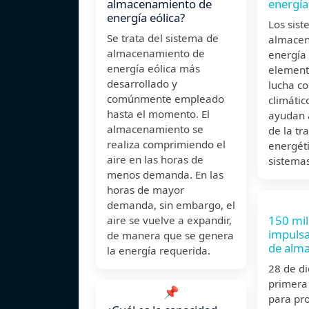
almacenamiento de
energía
energía eólica?
Los sis
Se trata del sistema de
almacen
almacenamiento de
energía
energía eólica más
element
desarrollado y
lucha co
comúnmente empleado
climátic
hasta el momento. El
ayudan a
almacenamiento se
de la tr
realiza comprimiendo el
energéti
aire en las horas de
sistema
menos demanda. En las
horas de mayor
demanda, sin embargo, el
150 mil
aire se vuelve a expandir,
impulsa
de manera que se genera
de alm
la energía requerida.
28 de d
primera
📌
para pr