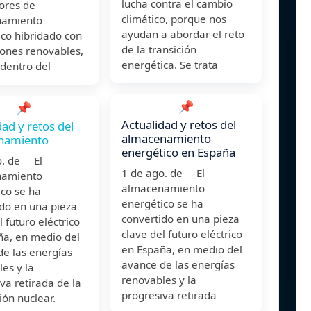
lucha contra el cambio
ores de
climático, porque nos
namiento
ayudan a abordar el reto
co hibridado con
de la transición
iones renovables,
energética. Se trata
 dentro del
📌
📌
Actualidad y retos del
dad y retos del
almacenamiento
namiento
energético en España
o. de El
1 de ago. de El
namiento
almacenamiento
co se ha
energético se ha
ido en una pieza
convertido en una pieza
l futuro eléctrico
clave del futuro eléctrico
ña, en medio del
en España, en medio del
de las energías
avance de las energías
es y la
renovables y la
va retirada de la
progresiva retirada
ón nuclear.