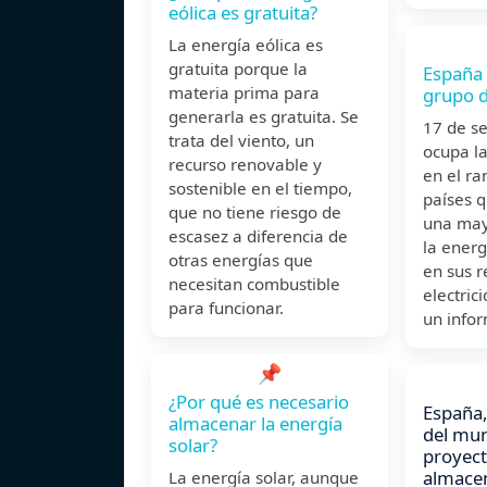
eólica es gratuita?
La energía eólica es
gratuita porque la
España 
materia prima para
grupo d
generarla es gratuita. Se
17 de s
trata del viento, un
ocupa la
recurso renovable y
en el ra
sostenible en el tiempo,
países 
que no tiene riesgo de
una may
escasez a diferencia de
la energ
otras energías que
en sus 
necesitan combustible
electrici
para funcionar.
un info
📌
¿Por qué es necesario
España,
almacenar la energía
del mu
solar?
proyect
almace
La energía solar, aunque