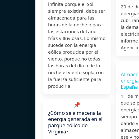
infinita porque el Sol
20 de d
siempre existirá, debe ser
energía
almacenada para las
cubrirán
horas de la noche o para
la dema
las estaciones del año
electric
frías y lluviosas. Lo mismo
informe
sucede con la energía
Agencia 
eólica producida por el
viento, porque no todas
las horas del día o de la
noche el viento sopla con
Almace
la fuerza suficiente para
energía
producirla.
España
11 de 
que se p
📌
energía
¿Cómo se almacena la
siempre
energía generada en el
dando vu
parque eólico de
almacen
Virginia?
ese y no