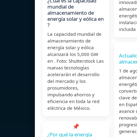
¿Cuál es la capacidad
innovad
mundial de
almace
almacenamiento de
energéti
energía solar y eólica en
instalac
?
incluida
La capacidad mundial de
almacenamiento de
energía solar y eólica
alcanzará los 5,000 GW
Actuali
en . Foto: Shutterstock Las
almace
nuevas tecnologías
1 de ag
acelerarán el desarrollo
almace
del mercado y los
energéti
prosumidores,
convert
impulsando ahorros y
clave de
eficiencia en toda la red
en Espa
eléctrica de México.
avance 
renovabl
progresi
📌
generaci
¿Por qué la energía