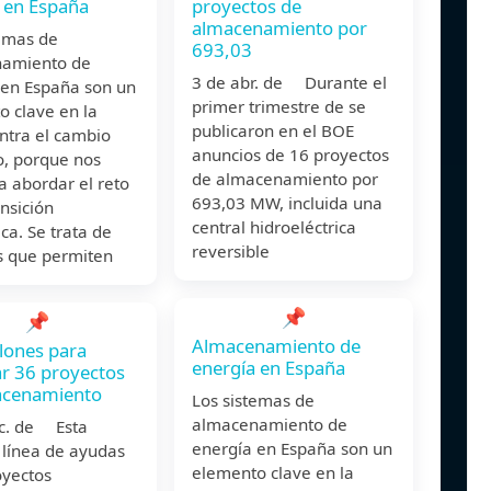
 en España
proyectos de
almacenamiento por
temas de
693,03
amiento de
3 de abr. de Durante el
 en España son un
primer trimestre de se
o clave en la
publicaron en el BOE
ntra el cambio
anuncios de 16 proyectos
o, porque nos
de almacenamiento por
 abordar el reto
693,03 MW, incluida una
ansición
central hidroeléctrica
ca. Se trata de
reversible
s que permiten
📌
📌
Almacenamiento de
lones para
energía en España
r 36 proyectos
acenamiento
Los sistemas de
almacenamiento de
ic. de Esta
energía en España son un
 línea de ayudas
elemento clave en la
oyectos