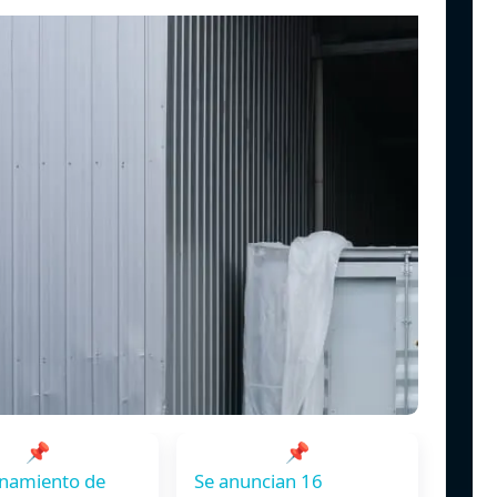
📌
📌
namiento de
Se anuncian 16