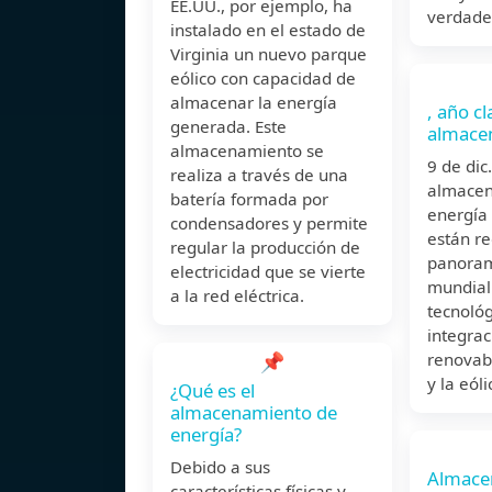
EE.UU., por ejemplo, ha
verdade
instalado en el estado de
Virginia un nuevo parque
eólico con capacidad de
almacenar la energía
, año cl
generada. Este
almace
almacenamiento se
9 de di
realiza a través de una
almacen
batería formada por
energía 
condensadores y permite
están re
regular la producción de
panoram
electricidad que se vierte
mundial
a la red eléctrica.
tecnológ
integrac
📌
renovab
y la eóli
¿Qué es el
almacenamiento de
energía?
Debido a sus
Almace
características físicas y