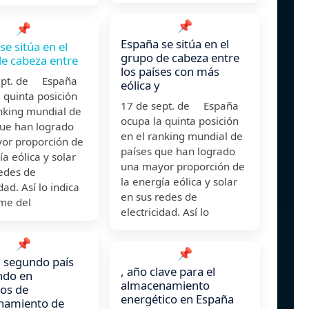
📌
📌
España se sitúa en el
se sitúa en el
grupo de cabeza entre
e cabeza entre
los países con más
ept. de España
eólica y
 quinta posición
17 de sept. de España
nking mundial de
ocupa la quinta posición
que han logrado
en el ranking mundial de
or proporción de
países que han logrado
ía eólica y solar
una mayor proporción de
redes de
la energía eólica y solar
dad. Así lo indica
en sus redes de
rme del
electricidad. Así lo
📌
📌
 segundo país
, año clave para el
ndo en
almacenamiento
os de
energético en España
namiento de