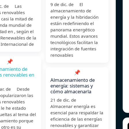
9 de dic. de El
ic. de Las
almacenamiento de
s renovables
energía y la hibridación
 casi la mitad de
están redefiniendo el
nda mundial de
panorama energético
idad en , según el
mundial. Estos avances
 Renewables de la
tecnológicos facilitan la
Internacional de
integración de fuentes
renovables
📌
namiento de
📌
s renovables en
Almacenamiento de
energía: sistemas y
mar. de Desde
cómo almacenarla
opularizaron las
21 de dic. de
s renovables
Almacenar energía es
 le he estado
esencial para respaldar la
eltas al tema del
eficiencia de las energías
amiento porque
renovables y garantizar
 otro es su