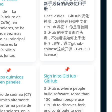
新手必备的高效使用手
no
册！
ul. de La
Hace 2 días GitHub 汉化
ía teluro de
神器，2步快速解锁中文化
(CdTe), en
GitHub 界面！ 你是否曾因
solares, se ha
GitHub 的英文界面而头
cada vez mas
疼，不知道该如何上手使
e. Su principal
用？ 现在，通过github-
ncia es la
chinese这款开源（GPL-3.0
a Silicio
license）
o. Juntos
📌
📌
Sign in to GitHub ·
tos químicos
GitHub
 en paneles
GitHub is where people
build software. More than
uro de cadmio (CT)
150 million people use
uímico altamente
GitHub to discover, fork,
ue forma parte de
and contribute to over
les solares. en la