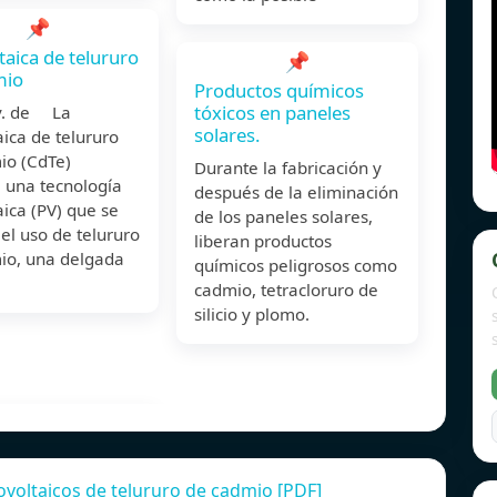
📌
taica de telururo
📌
mio
Productos químicos
tóxicos en paneles
v. de La
solares.
aica de telururo
io (CdTe)
Durante la fabricación y
 una tecnología
después de la eliminación
aica (PV) que se
de los paneles solares,
el uso de telururo
liberan productos
io, una delgada
químicos peligrosos como
cadmio, tetracloruro de
silicio y plomo.
ovoltaicos de telururo de cadmio [PDF]