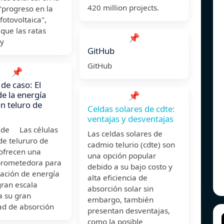
420 million projects.
 "progreso en la
fotovoltaica",
que las ratas
📌
y
GitHub
GitHub
📌
 de caso: El
de la energía
📌
on teluro de
Celdas solares de cdte:
ventajas y desventajas
. de Las células
Las celdas solares de
de telururo de
cadmio telurio (cdte) son
ofrecen una
una opción popular
prometedora para
debido a su bajo costo y
ración de energía
alta eficiencia de
gran escala
absorción solar sin
a su gran
embargo, también
ad de absorción
presentan desventajas,
como la posible