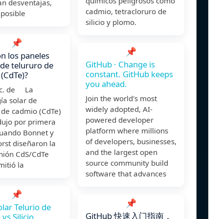
químicos peligrosos como
an desventajas,
cadmio, tetracloruro de
 posible
silicio y plomo.
📌
📌
n los paneles
GitHub · Change is
 de telururo de
constant. GitHub keeps
(CdTe)?
you ahead.
ic. de La
Join the world's most
ía solar de
widely adopted, AI-
 de cadmio (CdTe)
powered developer
dujo por primera
platform where millions
cuando Bonnet y
of developers, businesses,
rst diseñaron la
and the largest open
nión CdS/CdTe
source community build
itió la
software that advances
📌
📌
olar Telurio de
GitHub 快速入门指南，
vs Silicio