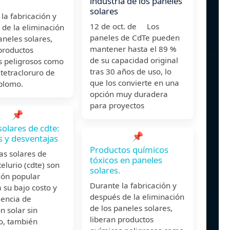
.
industria de los paneles
solares
la fabricación y
12 de oct. de Los
de la eliminación
paneles de CdTe pueden
aneles solares,
mantener hasta el 89 %
productos
de su capacidad original
s peligrosos como
tras 30 años de uso, lo
tetracloruro de
que los convierte en una
 plomo.
opción muy duradera
para proyectos
📌
solares de cdte:
📌
s y desventajas
Productos químicos
as solares de
tóxicos en paneles
elurio (cdte) son
solares.
ión popular
Durante la fabricación y
 su bajo costo y
después de la eliminación
ciencia de
de los paneles solares,
n solar sin
liberan productos
, también