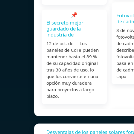
📌
Fotovol
de cad
El secreto mejor
guardado de la
3 de no
industria de
fotovolt
12 de oct. de Los
de cadm
paneles de CdTe pueden
describe
mantener hasta el 89 %
fotovolt
de su capacidad original
basa en 
tras 30 años de uso, lo
de cadm
que los convierte en una
capa
opción muy duradera
para proyectos a largo
plazo.
Desventajas de los paneles solares fot