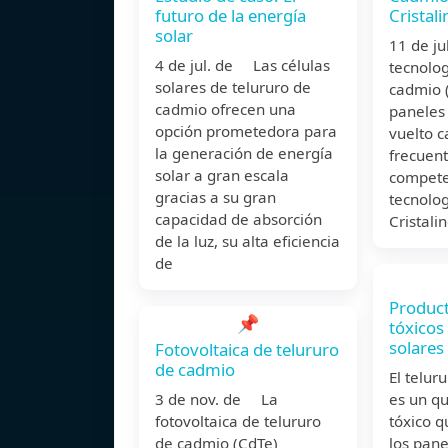
futuro de la energía
Cristali
solar
11 de j
4 de jul. de Las células
tecnolog
solares de telururo de
cadmio 
cadmio ofrecen una
paneles 
opción prometedora para
vuelto 
la generación de energía
frecuent
solar a gran escala
compete
gracias a su gran
tecnologí
capacidad de absorción
Cristalin
de la luz, su alta eficiencia
de
Produc
📌
tóxicos
solares
Fotovoltaica de telururo
de cadmio
El telur
3 de nov. de La
es un q
fotovoltaica de telururo
tóxico q
de cadmio (CdTe)
los pane