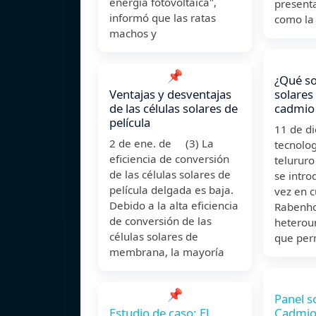
energía fotovoltaica",
present
informó que las ratas
como la
machos y
📌
¿Qué so
Ventajas y desventajas
solares
de las células solares de
cadmio 
película
11 de d
2 de ene. de (3) La
tecnolog
eficiencia de conversión
telururo
de las células solares de
se intro
película delgada es baja.
vez en 
Debido a la alta eficiencia
Rabenho
de conversión de las
heterou
células solares de
que perm
membrana, la mayoría
📌
Panel s
Estudio de caso: El
Cadmio 