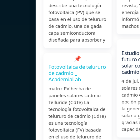
describe una tecnología
revista,
fotovoltaica (PV) que se
energía 
basa en el uso de telururo
informó 
de cadmio, una delgada
machos 
capa semiconductora
diseñada para absorber y
Estudio
📌
futuro 
solar c
Fotovoltaica de telururo
cadmio
de cadmio _
AcademiaLab
4 de jul
solares 
matriz PV hecha de
cadmio 
paneles solares cadmio
opción 
Telluride (CdTe) La
la gene
tecnología fotovoltaica de
solar a 
telururo de cadmio (CdTe)
gracias 
es una tecnología
capacid
fotovoltaica (FV) basada
en el uso de telururo de