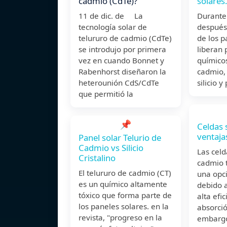
cadmio (CdTe)?
solares
11 de dic. de La
Durante 
tecnología solar de
después 
telururo de cadmio (CdTe)
de los p
se introdujo por primera
liberan 
vez en cuando Bonnet y
químico
Rabenhorst diseñaron la
cadmio, 
heterounión CdS/CdTe
silicio y
que permitió la
📌
Celdas 
ventaja
Panel solar Telurio de
Cadmio vs Silicio
Las celd
Cristalino
cadmio t
El telururo de cadmio (CT)
una opc
es un químico altamente
debido a
tóxico que forma parte de
alta efi
los paneles solares. en la
absorció
revista, "progreso en la
embargo