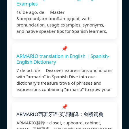
Examples
16 de ago. de Master
&amp;quot;armario&amp;quot; with
pronunciation, usage examples, synonyms,
and native speaker tips for Spanish learners.
📌
ARMARIO translation in English | Spanish-
English Dictionary
7 de oct. de Discover expressions and idioms
with "armario" in Spanish Dive into our
dictionary's treasure trove of phrases and
expressions containing "armario" to grow your
📌
ARMARIO西班牙语-英语翻译：剑桥词典
ARMARIO翻译：closet, cupboard, cabinet,
closet。了解更多。Obviously asymmetry has to