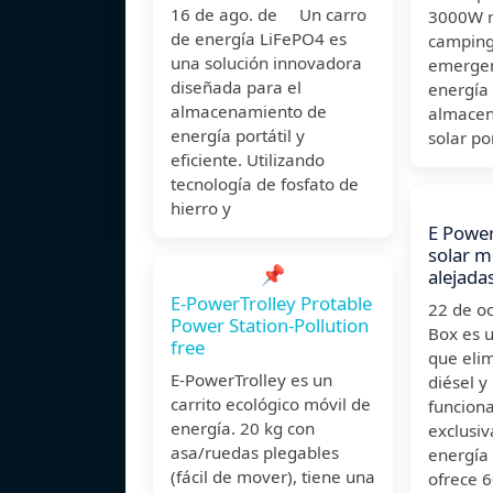
16 de ago. de Un carro
3000W m
de energía LiFePO4 es
camping
una solución innovadora
emergen
diseñada para el
energía
almacenamiento de
almacen
energía portátil y
solar por
eficiente. Utilizando
tecnología de fosfato de
hierro y
E Power
solar m
📌
alejada
E-PowerTrolley Protable
22 de o
Power Station-Pollution
Box es u
free
que elim
E-PowerTrolley es un
diésel y
carrito ecológico móvil de
funcion
energía. 20 kg con
exclusi
asa/ruedas plegables
energía 
(fácil de mover), tiene una
ofrece 