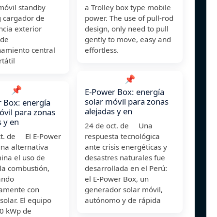
óvil standby
a Trolley box type mobile
 cargador de
power. The use of pull-rod
cia exterior
design, only need to pull
 de
gently to move, easy and
amiento central
effortless.
tátil
📌
📌
E-Power Box: energía
solar móvil para zonas
 Box: energía
alejadas y en
óvil para zonas
s y en
24 de oct. de Una
ct. de El E-Power
respuesta tecnológica
na alternativa
ante crisis energéticas y
ina el uso de
desastres naturales fue
 la combustión,
desarrollada en el Perú:
ando
el E-Power Box, un
vamente con
generador solar móvil,
solar. El equipo
autónomo y de rápida
60 kWp de