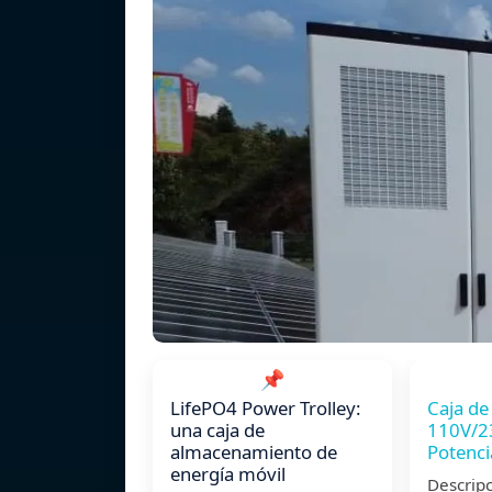
📌
LifePO4 Power Trolley:
Caja de
una caja de
110V/2
almacenamiento de
Potenc
energía móvil
Descrip