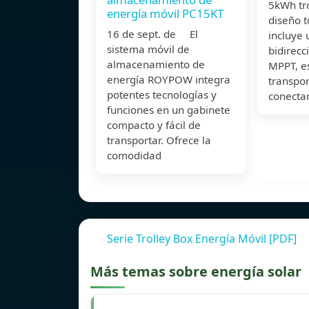
5kWh tr
energía móvil PC15KT
diseño 
16 de sept. de El
incluye 
sistema móvil de
bidirecc
almacenamiento de
MPPT, es
energía ROYPOW integra
transpo
potentes tecnologías y
conectar
funciones en un gabinete
compacto y fácil de
transportar. Ofrece la
comodidad
Serie Trolley Box Energía Móvil [PDF]
Más temas sobre energía solar