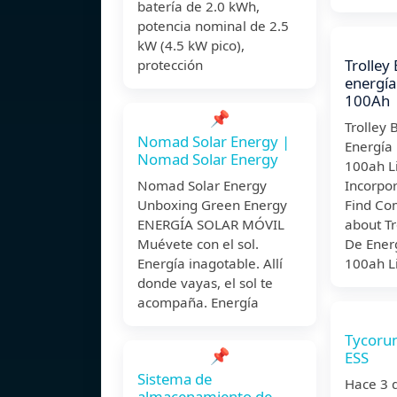
batería de 2.0 kWh,
potencia nominal de 2.5
kW (4.5 kW pico),
Trolley
protección
energía
100Ah
📌
Trolley 
Nomad Solar Energy |
Energía 
Nomad Solar Energy
100ah L
Nomad Solar Energy
Incorpo
Unboxing Green Energy
Find Co
ENERGÍA SOLAR MÓVIL
about Tr
Muévete con el sol.
De Energ
Energía inagotable. Allí
100ah L
donde vayas, el sol te
acompaña. Energía
Tycorun
📌
ESS
Sistema de
Hace 3 
almacenamiento de