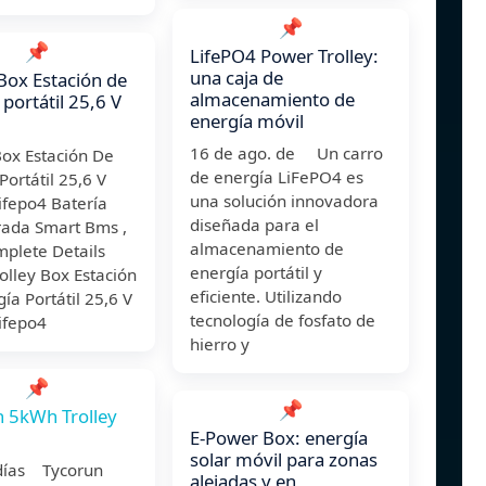
📌
📌
LifePO4 Power Trolley:
una caja de
 Box Estación de
almacenamiento de
 portátil 25,6 V
energía móvil
16 de ago. de Un carro
Box Estación De
de energía LiFePO4 es
Portátil 25,6 V
una solución innovadora
ifepo4 Batería
diseñada para el
rada Smart Bms ,
almacenamiento de
mplete Details
energía portátil y
olley Box Estación
eficiente. Utilizando
ía Portátil 25,6 V
tecnología de fosfato de
ifepo4
hierro y
📌
📌
 5kWh Trolley
E-Power Box: energía
solar móvil para zonas
días Tycorun
alejadas y en